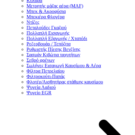
Κολάρα
Μετρητής μάζας αέρα (MAF)
Μπεκ & Ακροφύσια
Μπεκιέρα Φλογέρα
Ντίζες
Πεταλούδες Γκαζιού
Πολλαπλή Εισαγωγής
Πολλαπλή Εξαγωγής / Χταπόδι
Ρεζερβουάρ / Τεπόζιτα
Ρυθμιστής Πίεσης Βενζίνης
Σασμάν Κιβώτια ταχυτήτων
Σεβρό φρένων
Σωλήνες Εισαγωγή Καυσίμου & Αέρα
Φίλτρα Πετρελαίου
Φιλτροκούτι-Παπάς
Φλοτέρ/Αισθητήρας στάθμης καυσίμου
Ψυγεία Λαδιού
Ψυγείο EGR