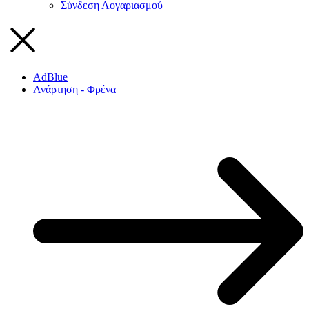
Σύνδεση Λογαριασμού
AdBlue
Ανάρτηση - Φρένα