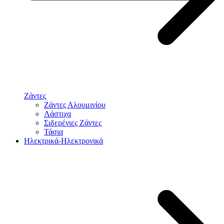
Ζάντες
Ζάντες Αλουμινίου
Λάστιχα
Σιδερένιες Ζάντες
Τάσια
Ηλεκτρικά-Ηλεκτρονικά