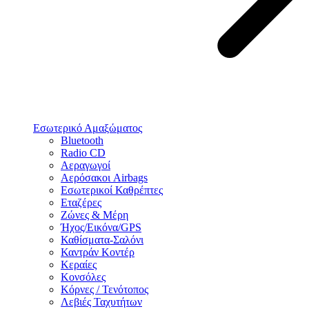
Εσωτερικό Αμαξώματος
Bluetooth
Radio CD
Αεραγωγοί
Αερόσακοι Airbags
Εσωτερικοί Καθρέπτες
Εταζέρες
Ζώνες & Μέρη
Ήχος/Εικόνα/GPS
Καθίσματα-Σαλόνι
Καντράν Κοντέρ
Κεραίες
Κονσόλες
Κόρνες / Τενότοπος
Λεβιές Ταχυτήτων