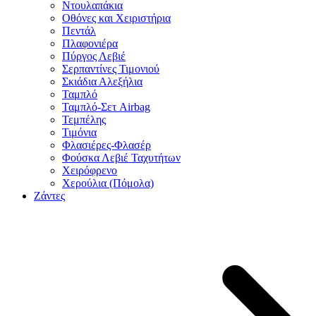
Ντουλαπάκια
Οθόνες και Χειριστήρια
Πεντάλ
Πλαφονιέρα
Πύργος Λεβιέ
Σερπαντίνες Τιμονιού
Σκιάδια Αλεξήλια
Ταμπλό
Ταμπλό-Σετ Airbag
Τεμπέλης
Τιμόνια
Φλασιέρες-Φλασέρ
Φούσκα Λεβιέ Ταχυτήτων
Χειρόφρενο
Χερούλια (Πόμολα)
Ζάντες