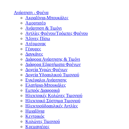
Ανάρτηση - Φρένα
Ακραξόνια-Μπουκάλες
Αμορτισέρ
Ανάρτηση & Τιμόνι
Αντλίες Φρένου/Τρόμπες Φρένου
Άξονες Πίσω
Ατέρμονας
Γέφυρες
Δαγκάνες
Διάφορα Ανάρτησης & Τιμόνι
Διάφορα Εξαρτήματα Φρένων
Δοχεία Υγρών Φρένων
Δοχεία Υδραυλικού Τιμονιού
Εγκέφαλοι Ανάρτησης
Ελατήρια-Μπουκάλες
Εμπρός Διαφορικά
Ηλεκτρικές Κολώνες Τιμονιού
Ηλεκτρικό Σύστημα Τιμονιού
Ηλεκτροϋδραυλικές Αντλίες
Ημιαξόνια
Κεντρικός
Κολώνες Τιμονιού
Κρεμαγιέρες