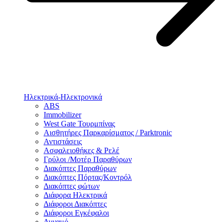
Ηλεκτρικά-Ηλεκτρονικά
ABS
Immobilizer
West Gate Τουρμπίνας
Αισθητήρες Παρκαρίσματος / Parktronic
Αντιστάσεις
Ασφαλειοθήκες & Ρελέ
Γρύλοι /Μοτέρ Παραθύρων
Διακόπτες Παραθύρων
Διακόπτες Πόρτας/Κοντρόλ
Διακόπτες φώτων
Διάφορα Ηλεκτρικά
Διάφοροι Διακόπτες
Διάφοροι Εγκέφαλοι
Δυναμό