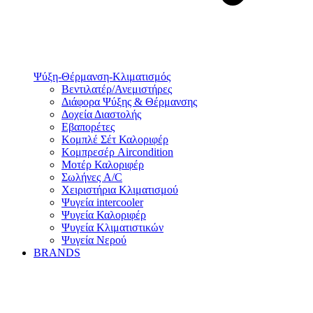
Ψύξη-Θέρμανση-Κλιματισμός
Βεντιλατέρ/Ανεμιστήρες
Διάφορα Ψύξης & Θέρμανσης
Δοχεία Διαστολής
Εβαπορέτες
Κομπλέ Σέτ Καλοριφέρ
Κομπρεσέρ Aircondition
Μοτέρ Καλοριφέρ
Σωλήνες A/C
Χειριστήρια Κλιματισμού
Ψυγεία intercooler
Ψυγεία Καλοριφέρ
Ψυγεία Κλιματιστικών
Ψυγεία Νερού
BRANDS