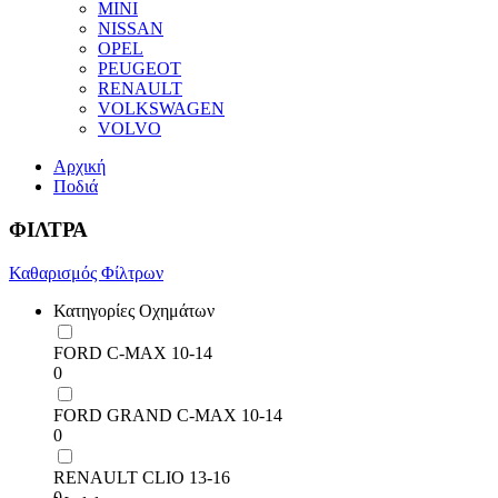
MINI
NISSAN
OPEL
PEUGEOT
RENAULT
VOLKSWAGEN
VOLVO
Αρχική
Ποδιά
ΦΙΛΤΡΑ
Καθαρισμός Φίλτρων
Κατηγορίες Οχημάτων
FORD C-MAX 10-14
0
FORD GRAND C-MAX 10-14
0
RENAULT CLIO 13-16
0