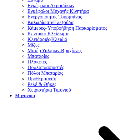
Εγκέφαλοι Αεροσάκων
Εγκέφαλοι Μηχανής Κινητήρα
Ενεργοποιητής Τουρμπίνας
Καλωδίωση/Πλεξούδα
Κάμερες- Υποβοήθηση Παρκαρίσματος
Κεντρικό Κλείδωμα
Κλειδαριές/Κλειδιά
Μίζες
Μοτέρ Υαλ/ρων-Βραχίονες
Μπαταρίες
Πλακέτες
Πολλαπλασιαστές
Πόλοι Μπαταρίας
Προθέρμανση
Ρελέ & Θήκες
Χειριστήρια Τιμονιού
Μηχανικά