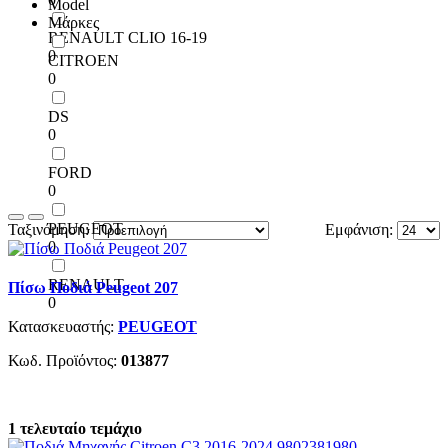
Model
Μάρκες
RENAULT CLIO 16-19
0
CITROEN
0
DS
0
FORD
0
PEUGEOT
Ταξινόμηση:
Εμφάνιση:
0
RENAULT
Πίσω Ποδιά Peugeot 207
0
Κατασκευαστής:
PEUGEOT
Κωδ. Προϊόντος:
013877
1 τελευταίο τεμάχιο