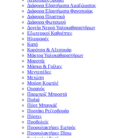
Διάφορα Εξαρτήματα Αμαξώματος
Διάφορα Εξαρτήματα Φανοποιίας
Διάφορα Πλαστικά
Διάφορα Φωτισμού
Δοχεία Νερού Υαλοκαθαριστήρων
Εξωτερικοί Καθρέπτες
Ηλιοροφές
Καπό
Καρότσα & Αξεσουάρ
Μάκτρα Υαλοκαθαριστήρων
Μαρσπίε
Μάσκα & Γρίλιες
Μεντεσέδες
Μετώπη
Μούρη Κομπλέ
Ουρανός
Παρμπρίζ Μπροστά
Ποδιά
Πόρτ Μπαγκάζ
Πορτάκι Ρεζερβουάρ
Πόρτες
Προβολείς
Προφυλακτήρες Εμπρός
Προφυλακτήρες Πίσω