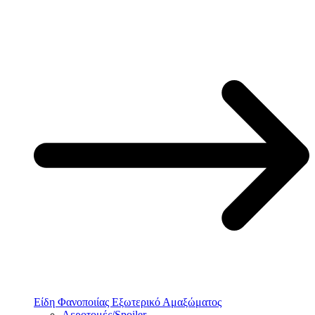
Είδη Φανοποιίας Εξωτερικό Αμαξώματος
Αεροτομές/Spoiler