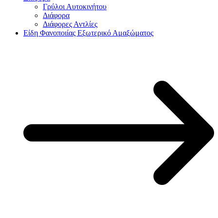
Γρύλοι Αυτοκινήτου
Διάφορα
Διάφορες Αντλίες
Είδη Φανοποιίας Εξωτερικό Αμαξώματος