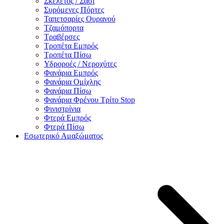
Σκελετός / Σασί
Συρόμενες Πόρτες
Ταπετσαρίες Ουρανού
Τζαμόπορτα
Τραβέρσες
Τροπέτα Εμπρός
Τροπέτα Πίσω
Υδροροές / Νεροχύτες
Φανάρια Εμπρός
Φανάρια Ομίχλης
Φανάρια Πίσω
Φανάρια Φρένου Τρίτο Stop
Φινιστρίνια
Φτερά Εμπρός
Φτερά Πίσω
Εσωτερικό Αμαξώματος