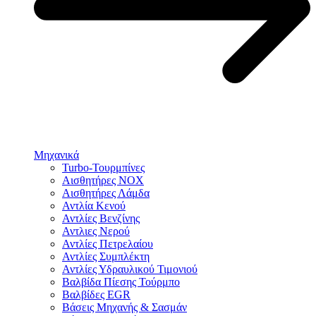
Μηχανικά
Turbo-Τουρμπίνες
Αισθητήρες NOX
Αισθητήρες Λάμδα
Αντλία Κενού
Αντλίες Βενζίνης
Αντλιες Νερού
Αντλίες Πετρελαίου
Αντλίες Συμπλέκτη
Αντλίες Υδραυλικού Τιμονιού
Βαλβίδα Πίεσης Τούρμπο
Βαλβίδες EGR
Βάσεις Μηχανής & Σασμάν