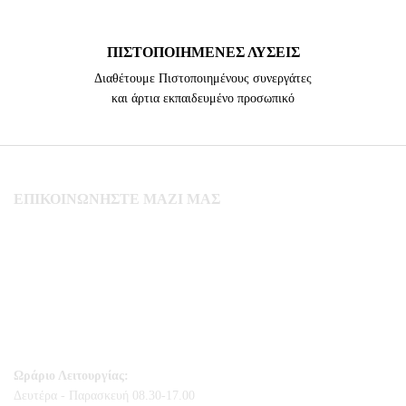
ΠΙΣΤΟΠΟΙΗΜΈΝΕΣ ΛΎΣΕΙΣ
Διαθέτουμε Πιστοποιημένους συνεργάτες
και άρτια εκπαιδευμένο προσωπικό
ΕΠΙΚΟΙΝΩΝΉΣΤΕ ΜΑΖΊ ΜΑΣ
Καλοχώρι, Θεσσαλονίκης,
Ανατολικής Θράκης 4, Τ.Κ. 57009
Τηλέφωνο:
231 054 3629
Τηλέφωνο:
231 054 2204
info@stamatakiparts.gr
Ωράριο Λειτουργίας:
Δευτέρα - Παρασκευή 08.30-17.00