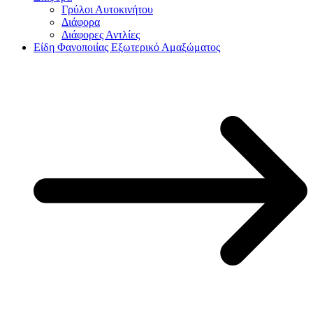
Γρύλοι Αυτοκινήτου
Διάφορα
Διάφορες Αντλίες
Είδη Φανοποιίας Εξωτερικό Αμαξώματος