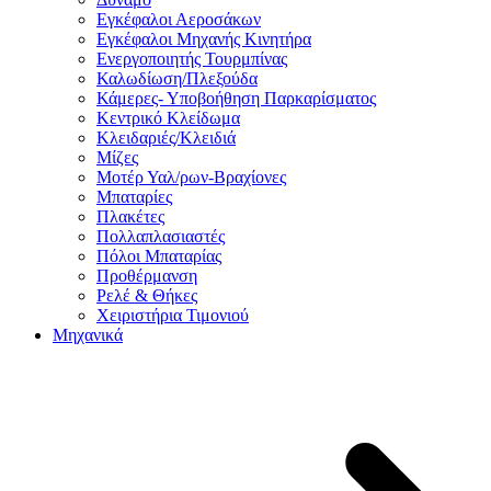
Εγκέφαλοι Αεροσάκων
Εγκέφαλοι Μηχανής Κινητήρα
Ενεργοποιητής Τουρμπίνας
Καλωδίωση/Πλεξούδα
Κάμερες- Υποβοήθηση Παρκαρίσματος
Κεντρικό Κλείδωμα
Κλειδαριές/Κλειδιά
Μίζες
Μοτέρ Υαλ/ρων-Βραχίονες
Μπαταρίες
Πλακέτες
Πολλαπλασιαστές
Πόλοι Μπαταρίας
Προθέρμανση
Ρελέ & Θήκες
Χειριστήρια Τιμονιού
Μηχανικά