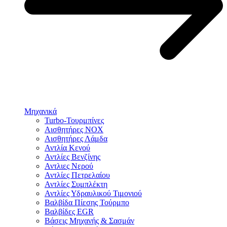
Μηχανικά
Turbo-Τουρμπίνες
Αισθητήρες NOX
Αισθητήρες Λάμδα
Αντλία Κενού
Αντλίες Βενζίνης
Αντλιες Νερού
Αντλίες Πετρελαίου
Αντλίες Συμπλέκτη
Αντλίες Υδραυλικού Τιμονιού
Βαλβίδα Πίεσης Τούρμπο
Βαλβίδες EGR
Βάσεις Μηχανής & Σασμάν