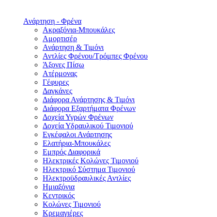
Ανάρτηση - Φρένα
Ακραξόνια-Μπουκάλες
Αμορτισέρ
Ανάρτηση & Τιμόνι
Αντλίες Φρένου/Τρόμπες Φρένου
Άξονες Πίσω
Ατέρμονας
Γέφυρες
Δαγκάνες
Διάφορα Ανάρτησης & Τιμόνι
Διάφορα Εξαρτήματα Φρένων
Δοχεία Υγρών Φρένων
Δοχεία Υδραυλικού Τιμονιού
Εγκέφαλοι Ανάρτησης
Ελατήρια-Μπουκάλες
Εμπρός Διαφορικά
Ηλεκτρικές Κολώνες Τιμονιού
Ηλεκτρικό Σύστημα Τιμονιού
Ηλεκτροϋδραυλικές Αντλίες
Ημιαξόνια
Κεντρικός
Κολώνες Τιμονιού
Κρεμαγιέρες