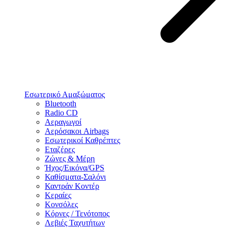
Εσωτερικό Αμαξώματος
Bluetooth
Radio CD
Αεραγωγοί
Αερόσακοι Airbags
Εσωτερικοί Καθρέπτες
Εταζέρες
Ζώνες & Μέρη
Ήχος/Εικόνα/GPS
Καθίσματα-Σαλόνι
Καντράν Κοντέρ
Κεραίες
Κονσόλες
Κόρνες / Τενότοπος
Λεβιές Ταχυτήτων