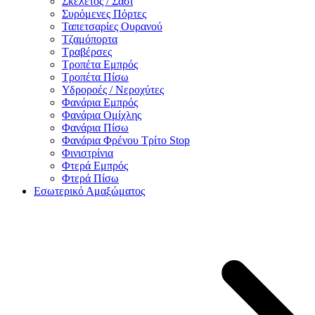
Σκελετός / Σασί
Συρόμενες Πόρτες
Ταπετσαρίες Ουρανού
Τζαμόπορτα
Τραβέρσες
Τροπέτα Εμπρός
Τροπέτα Πίσω
Υδροροές / Νεροχύτες
Φανάρια Εμπρός
Φανάρια Ομίχλης
Φανάρια Πίσω
Φανάρια Φρένου Τρίτο Stop
Φινιστρίνια
Φτερά Εμπρός
Φτερά Πίσω
Εσωτερικό Αμαξώματος