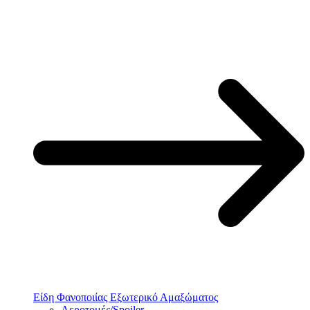
Είδη Φανοποιίας Εξωτερικό Αμαξώματος
Αεροτομές/Spoiler