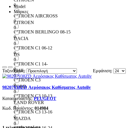
0
Model
Μάρκες
CITROEN AIRCROSS
0
CITROEN
0
CITROEN BERLINGO 08-15
0
DACIA
0
CITROEN C1 06-12
0
DS
0
CITROEN C1 14-
0
FIAT
Ταξινόμηση:
Εμφάνιση:
0
CITROEN C3
0
FORD
98207938ZD Αερόσακος Καθίσματος Autoliv
0
CITROEN C3 10-13
Κατασκευαστής:
PEUGEOT
0
LAND ROVER
0
Κωδ. Προϊόντος:
014984
CITROEN C3 13-16
0
MAZDA
0
1 τελευταίο τεμάχιο
CITROEN C3 16-24