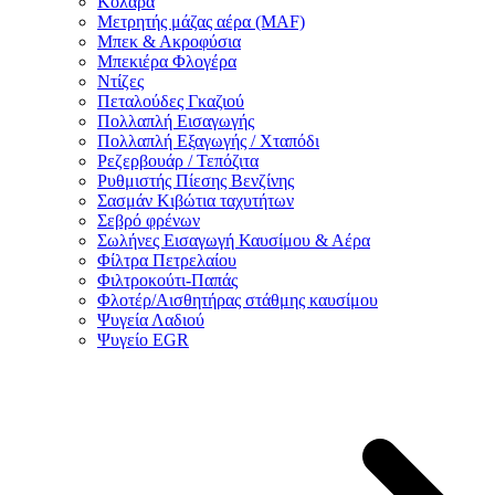
Κολάρα
Μετρητής μάζας αέρα (MAF)
Μπεκ & Ακροφύσια
Μπεκιέρα Φλογέρα
Ντίζες
Πεταλούδες Γκαζιού
Πολλαπλή Εισαγωγής
Πολλαπλή Εξαγωγής / Χταπόδι
Ρεζερβουάρ / Τεπόζιτα
Ρυθμιστής Πίεσης Βενζίνης
Σασμάν Κιβώτια ταχυτήτων
Σεβρό φρένων
Σωλήνες Εισαγωγή Καυσίμου & Αέρα
Φίλτρα Πετρελαίου
Φιλτροκούτι-Παπάς
Φλοτέρ/Αισθητήρας στάθμης καυσίμου
Ψυγεία Λαδιού
Ψυγείο EGR