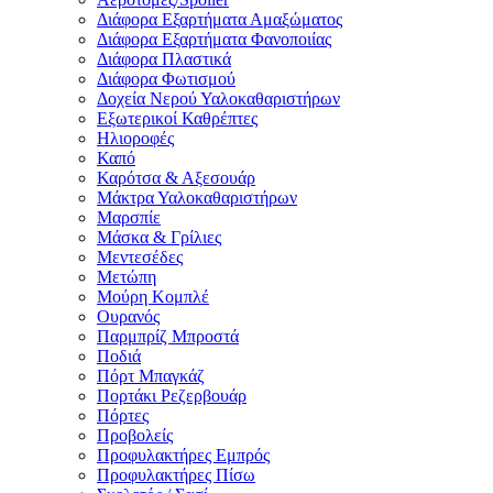
Διάφορα Εξαρτήματα Αμαξώματος
Διάφορα Εξαρτήματα Φανοποιίας
Διάφορα Πλαστικά
Διάφορα Φωτισμού
Δοχεία Νερού Υαλοκαθαριστήρων
Εξωτερικοί Καθρέπτες
Ηλιοροφές
Καπό
Καρότσα & Αξεσουάρ
Μάκτρα Υαλοκαθαριστήρων
Μαρσπίε
Μάσκα & Γρίλιες
Μεντεσέδες
Μετώπη
Μούρη Κομπλέ
Ουρανός
Παρμπρίζ Μπροστά
Ποδιά
Πόρτ Μπαγκάζ
Πορτάκι Ρεζερβουάρ
Πόρτες
Προβολείς
Προφυλακτήρες Εμπρός
Προφυλακτήρες Πίσω