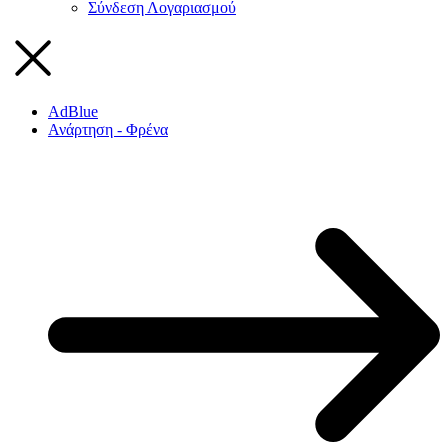
Σύνδεση Λογαριασμού
AdBlue
Ανάρτηση - Φρένα