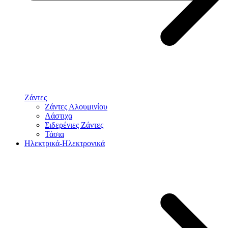
Ζάντες
Ζάντες Αλουμινίου
Λάστιχα
Σιδερένιες Ζάντες
Τάσια
Ηλεκτρικά-Ηλεκτρονικά