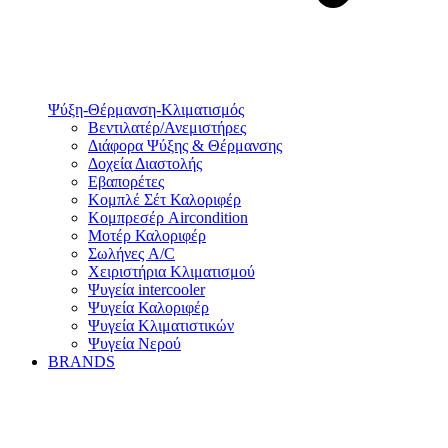
Ψύξη-Θέρμανση-Κλιματισμός
Βεντιλατέρ/Ανεμιστήρες
Διάφορα Ψύξης & Θέρμανσης
Δοχεία Διαστολής
Εβαπορέτες
Κομπλέ Σέτ Καλοριφέρ
Κομπρεσέρ Aircondition
Μοτέρ Καλοριφέρ
Σωλήνες A/C
Χειριστήρια Κλιματισμού
Ψυγεία intercooler
Ψυγεία Καλοριφέρ
Ψυγεία Κλιματιστικών
Ψυγεία Νερού
BRANDS