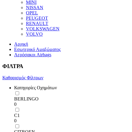
MINI
NISSAN
OPEL
PEUGEOT
RENAULT
VOLKSWAGEN
VOLVO
Αρχική
Εσωτερικό Αμαξώματος
Αερόσακοι Airbags
ΦΙΛΤΡΑ
Καθαρισμός Φίλτρων
Κατηγορίες Οχημάτων
BERLINGO
0
C1
0
CITROEN