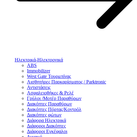
Ηλεκτρικά-Ηλεκτρονικά
ABS
Immobilizer
West Gate Τουρμπίνας
Αισθητήρες Παρκαρίσματος / Parktronic
Αντιστάσεις
Ασφαλειοθήκες & Ρελέ
Γρύλοι /Μοτέρ Παραθύρων
Διακόπτες Παραθύρων
Διακόπτες Πόρτας/Κοντρόλ
Διακόπτες φώτων
Διάφορα Ηλεκτρικά
Διάφοροι Διακόπτες
Διάφοροι Εγκέφαλοι
Δυναμό