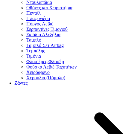
Ντουλαπάκια
Οθόνες και Χειριστήρια
Πεντάλ
Πλαφονιέρα
Πύργος Λεβιέ
Σερπαντίνες Τιμονιού
Σκιάδια Αλεξήλια
Ταμπλό
Ταμπλό-Σετ Airbag
Τεμπέλης
Τιμόνια
Φλασιέρες-Φλασέρ
Φούσκα Λεβιέ Ταχυτήτων
Χειρόφρενο
Χερούλια (Πόμολα)
Ζάντες