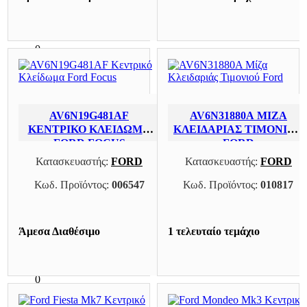
0
FORD FOCUS 08-11
0
FORD FOCUS 11-14
0
FORD FOCUS 14-18
AV6N19G481AF
AV6N31880A ΜΊΖΑ
0
ΚΕΝΤΡΙΚΌ ΚΛΕΊΔΩΜΑ
ΚΛΕΙΔΑΡΙΆΣ ΤΙΜΟΝΙΟΎ
FORD FOCUS
FORD
FORD FOCUS 98-04
Κατασκευαστής:
FORD
Κατασκευαστής:
FORD
0
Κωδ. Προϊόντος:
006547
Κωδ. Προϊόντος:
010817
FORD FOCUS/ C-MAX
0
FORD FUSION
Άμεσα Διαθέσιμο
1 τελευταίο τεμάχιο
0
FORD FUSION 02-12
0
FORD GALAXY