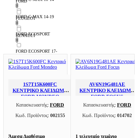
FORD
0
0
FORD C-MAX 14-19
PEUGEOT
0
0
FORD ECOSPORT
RENAULT
0
0
FORD ECOSPORT 17-
0
FORD FIESTA
0
1S7T15K600FC
AV6N19G481AE
FORD FIESTA 02-08
ΚΕΝΤΡΙΚΌ ΚΛΕΊΔΩΜΑ
ΚΕΝΤΡΙΚΌ ΚΛΕΊΔΩΜΑ
0
FORD MONDEO
FORD FOCUS
FORD FIESTA 08-13
Κατασκευαστής:
FORD
Κατασκευαστής:
FORD
0
Κωδ. Προϊόντος:
002155
Κωδ. Προϊόντος:
014702
FORD FIESTA 13-17
0
Άμεσα Διαθέσιμο
1 τελευταίο τεμάχιο
FORD FIESTA 17-