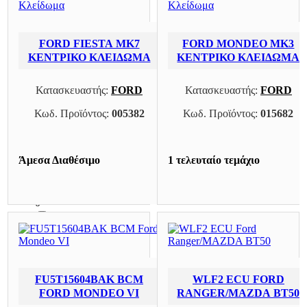
0
FORD GALAXY 11-15
FORD FIESTA MK7
FORD MONDEO MK3
0
ΚΕΝΤΡΙΚΌ ΚΛΕΊΔΩΜΑ
ΚΕΝΤΡΙΚΌ ΚΛΕΊΔΩΜΑ
FORD GALAXY 15-19
0
Κατασκευαστής:
FORD
Κατασκευαστής:
FORD
Κωδ. Προϊόντος:
005382
Κωδ. Προϊόντος:
015682
FORD GRAND C-MAX 10-14
0
FORD GRAND C-MAX 14-19
Άμεσα Διαθέσιμο
1 τελευταίο τεμάχιο
0
FORD KUGA
0
FORD KUGA 08-13
0
FORD KUGA 13-16
FU5T15604BAK BCM
WLF2 ECU FORD
0
FORD MONDEO VI
RANGER/MAZDA BT50
FORD KUGA 16-20