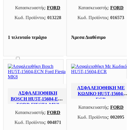
0
Κατασκευαστής:
FORD
Κατασκευαστής:
FORD
FORD MONDEO
Κωδ. Προϊόντος:
013228
Κωδ. Προϊόντος:
016573
0
FORD MONDEO 00-07
0
1 τελευταίο τεμάχιο
Άμεσα Διαθέσιμο
FORD MONDEO 11-14
0
FORD MONDEO 14-19
0
FORD TRANSIT
0
ΑΣΦΑΛΕΙΟΘΉΚΗ ΜΕ
ΑΣΦΑΛΕΙΟΘΉΚΗ
ΚΩΔΙΚΌ HU5T-15604-
FORD TRANSIT 19-
BOSCH HU5T-15604-ECN
ECR
0
FORD FIESTA MK8
Κατασκευαστής:
FORD
Κατασκευαστής:
FORD
FORD TRANSIT/TOURNEO CUSTOM 18-23
Κωδ. Προϊόντος:
002095
0
Κωδ. Προϊόντος:
004871
PEUGEOT