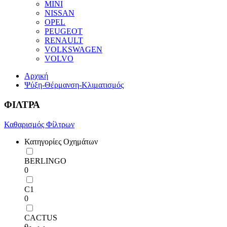
MINI
NISSAN
OPEL
PEUGEOT
RENAULT
VOLKSWAGEN
VOLVO
Αρχική
Ψύξη-Θέρμανση-Κλιματισμός
ΦΙΛΤΡΑ
Καθαρισμός Φίλτρων
Κατηγορίες Οχημάτων
BERLINGO
0
C1
0
CACTUS
0