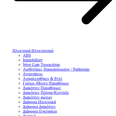
Ηλεκτρικά-Ηλεκτρονικά
ABS
Immobilizer
West Gate Τουρμπίνας
Αισθητήρες Παρκαρίσματος / Parktronic
Αντιστάσεις
Ασφαλειοθήκες & Ρελέ
Γρύλοι /Μοτέρ Παραθύρων
Διακόπτες Παραθύρων
Διακόπτες Πόρτας/Κοντρόλ
Διακόπτες φώτων
Διάφορα Ηλεκτρικά
Διάφοροι Διακόπτες
Διάφοροι Εγκέφαλοι
Δυναμό