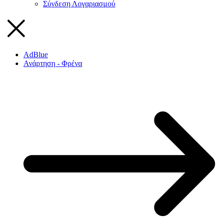
Σύνδεση Λογαριασμού
AdBlue
Ανάρτηση - Φρένα