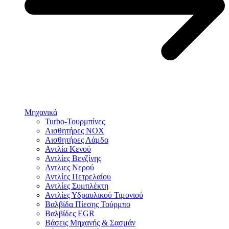
Μηχανικά
Turbo-Τουρμπίνες
Αισθητήρες NOX
Αισθητήρες Λάμδα
Αντλία Κενού
Αντλίες Βενζίνης
Αντλιες Νερού
Αντλίες Πετρελαίου
Αντλίες Συμπλέκτη
Αντλίες Υδραυλικού Τιμονιού
Βαλβίδα Πίεσης Τούρμπο
Βαλβίδες EGR
Βάσεις Μηχανής & Σασμάν