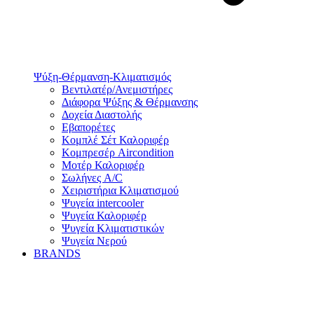
Ψύξη-Θέρμανση-Κλιματισμός
Βεντιλατέρ/Ανεμιστήρες
Διάφορα Ψύξης & Θέρμανσης
Δοχεία Διαστολής
Εβαπορέτες
Κομπλέ Σέτ Καλοριφέρ
Κομπρεσέρ Aircondition
Μοτέρ Καλοριφέρ
Σωλήνες A/C
Χειριστήρια Κλιματισμού
Ψυγεία intercooler
Ψυγεία Καλοριφέρ
Ψυγεία Κλιματιστικών
Ψυγεία Νερού
BRANDS