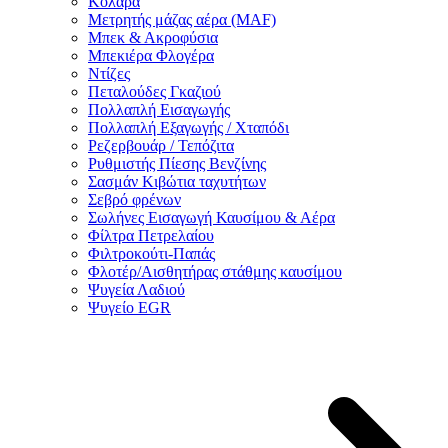
Κολάρα
Μετρητής μάζας αέρα (MAF)
Μπεκ & Ακροφύσια
Μπεκιέρα Φλογέρα
Ντίζες
Πεταλούδες Γκαζιού
Πολλαπλή Εισαγωγής
Πολλαπλή Εξαγωγής / Χταπόδι
Ρεζερβουάρ / Τεπόζιτα
Ρυθμιστής Πίεσης Βενζίνης
Σασμάν Κιβώτια ταχυτήτων
Σεβρό φρένων
Σωλήνες Εισαγωγή Καυσίμου & Αέρα
Φίλτρα Πετρελαίου
Φιλτροκούτι-Παπάς
Φλοτέρ/Αισθητήρας στάθμης καυσίμου
Ψυγεία Λαδιού
Ψυγείο EGR