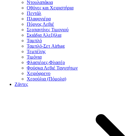
Ντουλαπάκια
Οθόνες και Χειριστήρια
Πεντάλ
Πλαφονιέρα
Πύργος Λεβιέ
Σερπαντίνες Τιμονιού
Σκιάδια Αλεξήλια
Ταμπλό
Ταμπλό-Σετ Airbag
Τεμπέλης
Τιμόνια
Φλασιέρες-Φλασέρ
Φούσκα Λεβιέ Ταχυτήτων
Χειρόφρενο
Χερούλια (Πόμολα)
Ζάντες