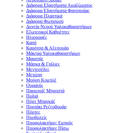
Διάφορα Εξαρτήματα Αμαξώματος
Διάφορα Εξαρτήματα Φανοποιίας
Διάφορα Πλαστικά
Διάφορα Φωτισμού
Δοχεία Νερού Υαλοκαθαριστήρων
Εξωτερικοί Καθρέπτες
Ηλιοροφές
Καπό
Καρότσα & Αξεσουάρ
Μάκτρα Υαλοκαθαριστήρων
Μαρσπίε
Μάσκα & Γρίλιες
Μεντεσέδες
Μετώπη
Μούρη Κομπλέ
Ουρανός
Παρμπρίζ Μπροστά
Ποδιά
Πόρτ Μπαγκάζ
Πορτάκι Ρεζερβουάρ
Πόρτες
Προβολείς
Προφυλακτήρες Εμπρός
Προφυλακτήρες Πίσω