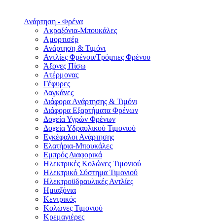
Ανάρτηση - Φρένα
Ακραξόνια-Μπουκάλες
Αμορτισέρ
Ανάρτηση & Τιμόνι
Αντλίες Φρένου/Τρόμπες Φρένου
Άξονες Πίσω
Ατέρμονας
Γέφυρες
Δαγκάνες
Διάφορα Ανάρτησης & Τιμόνι
Διάφορα Εξαρτήματα Φρένων
Δοχεία Υγρών Φρένων
Δοχεία Υδραυλικού Τιμονιού
Εγκέφαλοι Ανάρτησης
Ελατήρια-Μπουκάλες
Εμπρός Διαφορικά
Ηλεκτρικές Κολώνες Τιμονιού
Ηλεκτρικό Σύστημα Τιμονιού
Ηλεκτροϋδραυλικές Αντλίες
Ημιαξόνια
Κεντρικός
Κολώνες Τιμονιού
Κρεμαγιέρες