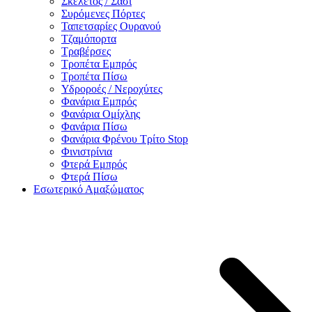
Σκελετός / Σασί
Συρόμενες Πόρτες
Ταπετσαρίες Ουρανού
Τζαμόπορτα
Τραβέρσες
Τροπέτα Εμπρός
Τροπέτα Πίσω
Υδροροές / Νεροχύτες
Φανάρια Εμπρός
Φανάρια Ομίχλης
Φανάρια Πίσω
Φανάρια Φρένου Τρίτο Stop
Φινιστρίνια
Φτερά Εμπρός
Φτερά Πίσω
Εσωτερικό Αμαξώματος