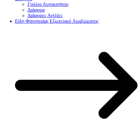
Γρύλοι Αυτοκινήτου
Διάφορα
Διάφορες Αντλίες
Είδη Φανοποιίας Εξωτερικό Αμαξώματος