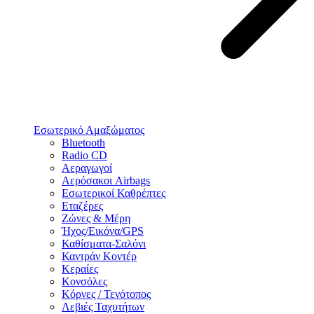
Εσωτερικό Αμαξώματος
Bluetooth
Radio CD
Αεραγωγοί
Αερόσακοι Airbags
Εσωτερικοί Καθρέπτες
Εταζέρες
Ζώνες & Μέρη
Ήχος/Εικόνα/GPS
Καθίσματα-Σαλόνι
Καντράν Κοντέρ
Κεραίες
Κονσόλες
Κόρνες / Τενότοπος
Λεβιές Ταχυτήτων