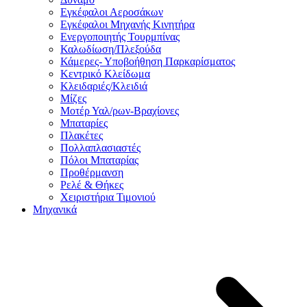
Εγκέφαλοι Αεροσάκων
Εγκέφαλοι Μηχανής Κινητήρα
Ενεργοποιητής Τουρμπίνας
Καλωδίωση/Πλεξούδα
Κάμερες- Υποβοήθηση Παρκαρίσματος
Κεντρικό Κλείδωμα
Κλειδαριές/Κλειδιά
Μίζες
Μοτέρ Υαλ/ρων-Βραχίονες
Μπαταρίες
Πλακέτες
Πολλαπλασιαστές
Πόλοι Μπαταρίας
Προθέρμανση
Ρελέ & Θήκες
Χειριστήρια Τιμονιού
Μηχανικά