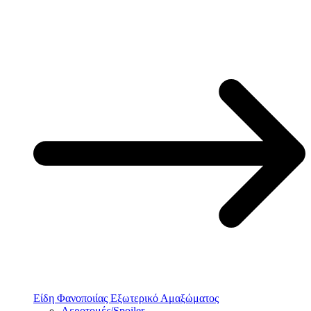
Είδη Φανοποιίας Εξωτερικό Αμαξώματος
Αεροτομές/Spoiler