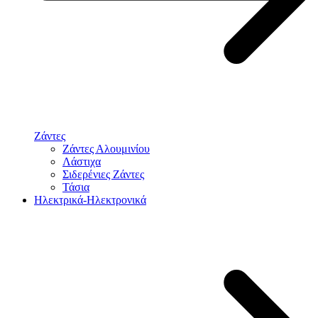
Ζάντες
Ζάντες Αλουμινίου
Λάστιχα
Σιδερένιες Ζάντες
Τάσια
Ηλεκτρικά-Ηλεκτρονικά