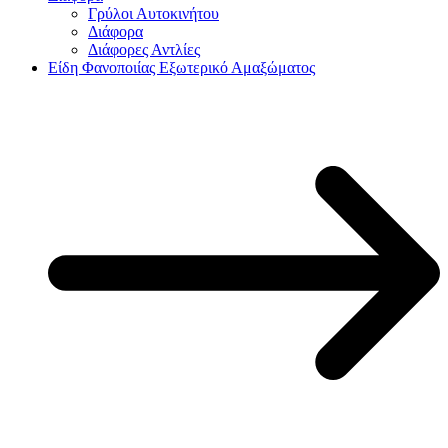
Γρύλοι Αυτοκινήτου
Διάφορα
Διάφορες Αντλίες
Είδη Φανοποιίας Εξωτερικό Αμαξώματος