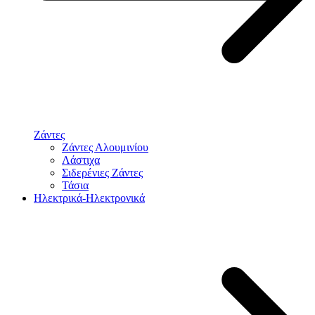
Ζάντες
Ζάντες Αλουμινίου
Λάστιχα
Σιδερένιες Ζάντες
Τάσια
Ηλεκτρικά-Ηλεκτρονικά