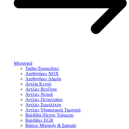
Μηχανικά
Turbo-Τουρμπίνες
Αισθητήρες NOX
Αισθητήρες Λάμδα
Αντλία Κενού
Αντλίες Βενζίνης
Αντλιες Νερού
Αντλίες Πετρελαίου
Αντλίες Συμπλέκτη
Αντλίες Υδραυλικού Τιμονιού
Βαλβίδα Πίεσης Τούρμπο
Βαλβίδες EGR
Βάσεις Μηχανής & Σασμάν