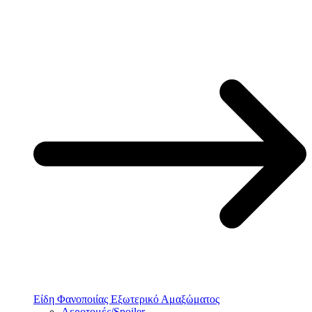
Είδη Φανοποιίας Εξωτερικό Αμαξώματος
Αεροτομές/Spoiler