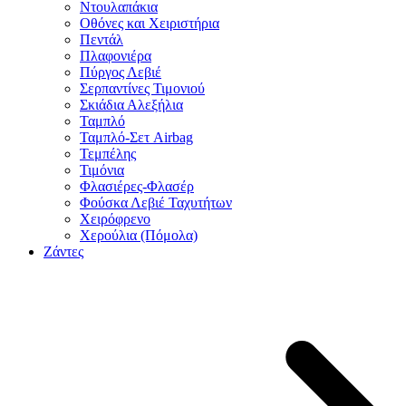
Ντουλαπάκια
Οθόνες και Χειριστήρια
Πεντάλ
Πλαφονιέρα
Πύργος Λεβιέ
Σερπαντίνες Τιμονιού
Σκιάδια Αλεξήλια
Ταμπλό
Ταμπλό-Σετ Airbag
Τεμπέλης
Τιμόνια
Φλασιέρες-Φλασέρ
Φούσκα Λεβιέ Ταχυτήτων
Χειρόφρενο
Χερούλια (Πόμολα)
Ζάντες