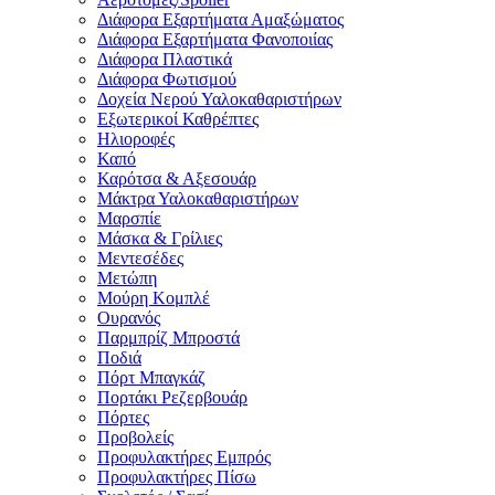
Διάφορα Εξαρτήματα Αμαξώματος
Διάφορα Εξαρτήματα Φανοποιίας
Διάφορα Πλαστικά
Διάφορα Φωτισμού
Δοχεία Νερού Υαλοκαθαριστήρων
Εξωτερικοί Καθρέπτες
Ηλιοροφές
Καπό
Καρότσα & Αξεσουάρ
Μάκτρα Υαλοκαθαριστήρων
Μαρσπίε
Μάσκα & Γρίλιες
Μεντεσέδες
Μετώπη
Μούρη Κομπλέ
Ουρανός
Παρμπρίζ Μπροστά
Ποδιά
Πόρτ Μπαγκάζ
Πορτάκι Ρεζερβουάρ
Πόρτες
Προβολείς
Προφυλακτήρες Εμπρός
Προφυλακτήρες Πίσω