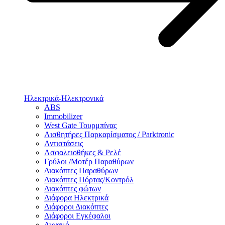
Ηλεκτρικά-Ηλεκτρονικά
ABS
Immobilizer
West Gate Τουρμπίνας
Αισθητήρες Παρκαρίσματος / Parktronic
Αντιστάσεις
Ασφαλειοθήκες & Ρελέ
Γρύλοι /Μοτέρ Παραθύρων
Διακόπτες Παραθύρων
Διακόπτες Πόρτας/Κοντρόλ
Διακόπτες φώτων
Διάφορα Ηλεκτρικά
Διάφοροι Διακόπτες
Διάφοροι Εγκέφαλοι
Δυναμό