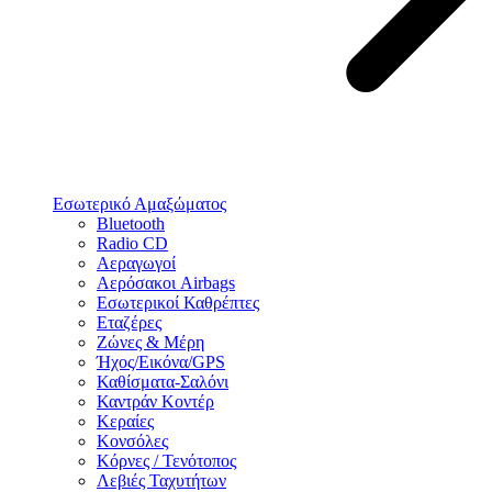
Εσωτερικό Αμαξώματος
Bluetooth
Radio CD
Αεραγωγοί
Αερόσακοι Airbags
Εσωτερικοί Καθρέπτες
Εταζέρες
Ζώνες & Μέρη
Ήχος/Εικόνα/GPS
Καθίσματα-Σαλόνι
Καντράν Κοντέρ
Κεραίες
Κονσόλες
Κόρνες / Τενότοπος
Λεβιές Ταχυτήτων