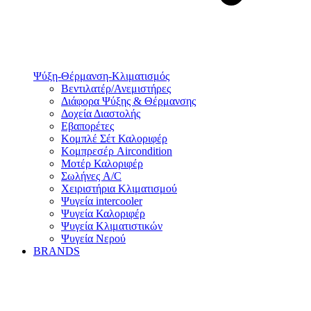
Ψύξη-Θέρμανση-Κλιματισμός
Βεντιλατέρ/Ανεμιστήρες
Διάφορα Ψύξης & Θέρμανσης
Δοχεία Διαστολής
Εβαπορέτες
Κομπλέ Σέτ Καλοριφέρ
Κομπρεσέρ Aircondition
Μοτέρ Καλοριφέρ
Σωλήνες A/C
Χειριστήρια Κλιματισμού
Ψυγεία intercooler
Ψυγεία Καλοριφέρ
Ψυγεία Κλιματιστικών
Ψυγεία Νερού
BRANDS