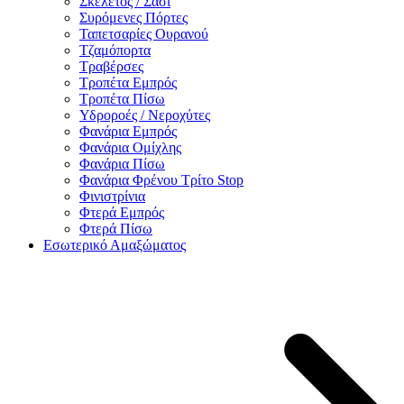
Σκελετός / Σασί
Συρόμενες Πόρτες
Ταπετσαρίες Ουρανού
Τζαμόπορτα
Τραβέρσες
Τροπέτα Εμπρός
Τροπέτα Πίσω
Υδροροές / Νεροχύτες
Φανάρια Εμπρός
Φανάρια Ομίχλης
Φανάρια Πίσω
Φανάρια Φρένου Τρίτο Stop
Φινιστρίνια
Φτερά Εμπρός
Φτερά Πίσω
Εσωτερικό Αμαξώματος