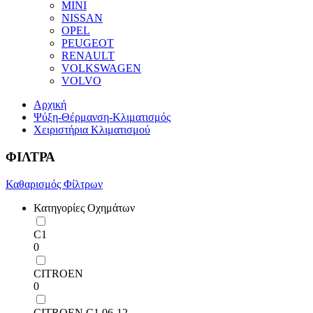
MINI
NISSAN
OPEL
PEUGEOT
RENAULT
VOLKSWAGEN
VOLVO
Αρχική
Ψύξη-Θέρμανση-Κλιματισμός
Χειριστήρια Κλιματισμού
ΦΙΛΤΡΑ
Καθαρισμός Φίλτρων
Κατηγορίες Οχημάτων
C1
0
CITROEN
0
CITROEN C1 06-12