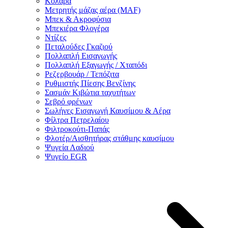
Κολάρα
Μετρητής μάζας αέρα (MAF)
Μπεκ & Ακροφύσια
Μπεκιέρα Φλογέρα
Ντίζες
Πεταλούδες Γκαζιού
Πολλαπλή Εισαγωγής
Πολλαπλή Εξαγωγής / Χταπόδι
Ρεζερβουάρ / Τεπόζιτα
Ρυθμιστής Πίεσης Βενζίνης
Σασμάν Κιβώτια ταχυτήτων
Σεβρό φρένων
Σωλήνες Εισαγωγή Καυσίμου & Αέρα
Φίλτρα Πετρελαίου
Φιλτροκούτι-Παπάς
Φλοτέρ/Αισθητήρας στάθμης καυσίμου
Ψυγεία Λαδιού
Ψυγείο EGR