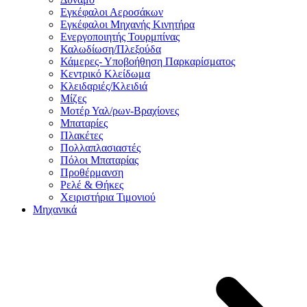
Εγκέφαλοι Αεροσάκων
Εγκέφαλοι Μηχανής Κινητήρα
Ενεργοποιητής Τουρμπίνας
Καλωδίωση/Πλεξούδα
Κάμερες- Υποβοήθηση Παρκαρίσματος
Κεντρικό Κλείδωμα
Κλειδαριές/Κλειδιά
Μίζες
Μοτέρ Υαλ/ρων-Βραχίονες
Μπαταρίες
Πλακέτες
Πολλαπλασιαστές
Πόλοι Μπαταρίας
Προθέρμανση
Ρελέ & Θήκες
Χειριστήρια Τιμονιού
Μηχανικά