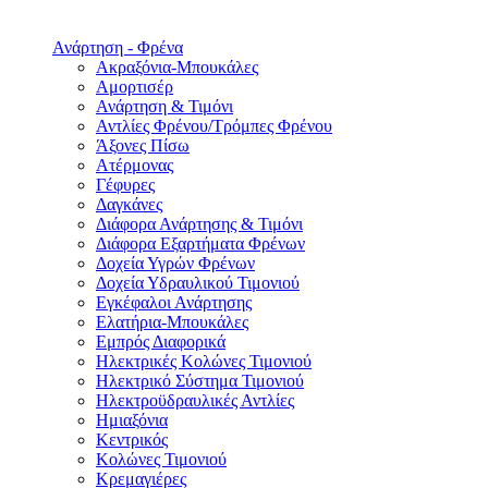
Ανάρτηση - Φρένα
Ακραξόνια-Μπουκάλες
Αμορτισέρ
Ανάρτηση & Τιμόνι
Αντλίες Φρένου/Τρόμπες Φρένου
Άξονες Πίσω
Ατέρμονας
Γέφυρες
Δαγκάνες
Διάφορα Ανάρτησης & Τιμόνι
Διάφορα Εξαρτήματα Φρένων
Δοχεία Υγρών Φρένων
Δοχεία Υδραυλικού Τιμονιού
Εγκέφαλοι Ανάρτησης
Ελατήρια-Μπουκάλες
Εμπρός Διαφορικά
Ηλεκτρικές Κολώνες Τιμονιού
Ηλεκτρικό Σύστημα Τιμονιού
Ηλεκτροϋδραυλικές Αντλίες
Ημιαξόνια
Κεντρικός
Κολώνες Τιμονιού
Κρεμαγιέρες