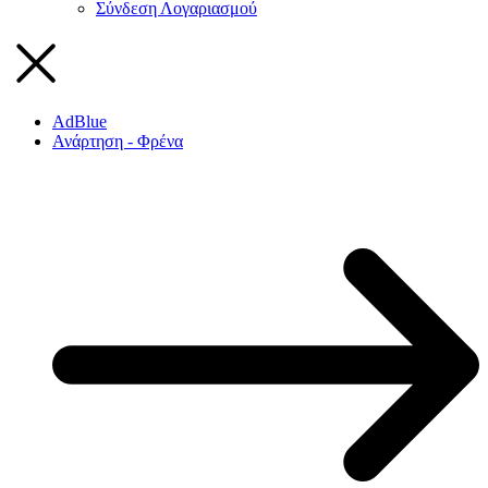
Σύνδεση Λογαριασμού
AdBlue
Ανάρτηση - Φρένα