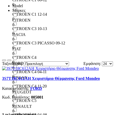
0
Model
Μάρκες
CITROEN C1 12-14
0
CITROEN
0
CITROEN C3 10-13
0
DACIA
0
CITROEN C3 PICASSO 09-12
0
FIAT
0
CITROEN C4
0
FORD
Ταξινόμηση:
Εμφάνιση:
0
CITROEN C4 04-11
0
NISSAN
3S7T18C612AH Χειριστήριο Θέρμανσης Ford Mondeo
0
CITROEN C4 11-20
Κατασκευαστής:
FORD
0
PEUGEOT
0
Κωδ. Προϊόντος:
005001
CITROEN C5
0
RENAULT
0
1 τελευταίο τεμάχιο
CITROEN C5 04-08