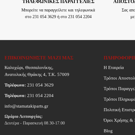
TΗΛΕΦΩΝΙΚΈΣ ΠΑΡΑΓΓΕΛΊΕΣ
ΑΠΟΣΤΟΛ
Μπορείτε να παραγγείλετε και τηλεφωνικά
Σας απ
στο 231 054 3629 ή στο 231 054 2204
με
ΕΠΙΚΟΙΝΩΝΉΣΤΕ ΜΑΖΊ ΜΑΣ
ΠΛΗΡΟΦΟΡΊ
Καλοχώρι, Θεσσαλονίκης,
Η Εταιρεία
Ανατολικής Θράκης 4, Τ.Κ. 57009
Τρόποι Aποστολ
Τηλέφωνο:
231 054 3629
Τρόποι Παραγγε
Τηλέφωνο:
231 054 2204
Τρόποι Πληρωμ
info@stamatakiparts.gr
Πολιτική Επιστ
Ωράριο Λειτουργίας:
Όροι Χρήσης & 
Δευτέρα - Παρασκευή 08.30-17.00
Blog