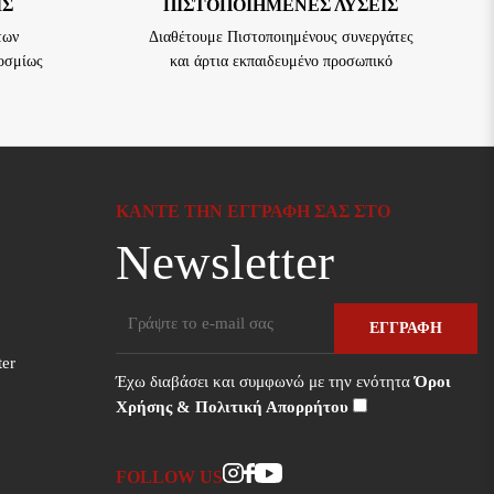
ΙΣ
ΠΙΣΤΟΠΟΙΗΜΈΝΕΣ ΛΎΣΕΙΣ
των
Διαθέτουμε Πιστοποιημένους συνεργάτες
κοσμίως
και άρτια εκπαιδευμένο προσωπικό
ΚΆΝΤΕ ΤΗΝ ΕΓΓΡΑΦΉ ΣΑΣ ΣΤΟ
Newsletter
ΕΓΓΡΑΦΉ
ter
Έχω διαβάσει και συμφωνώ με την ενότητα
Όροι
Χρήσης & Πολιτική Απορρήτου
Instagram
Facebook
Youtube
FOLLOW US