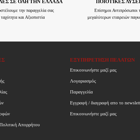
ΕΣ ΣΕ ΟΛΗ ΤΗΝ ΕΛΛΑΔΑ
ΠΟΙΟΤΙΚΈΣ ΛΎΣΕ
οστέλουμε την παραγγελία σας
Επίσημοι Αντιπρόσωποι 
 ταχύτητα και Αξιοπιστία
μεγαλύτερων εταιρειών παγ
ΕΣ
ΕΞΥΠΗΡΈΤΗΣΗ ΠΕΛΑΤΏΝ
Επικοινωνήστε μαζί μας
ής
Λογαριασμός
λίας
Παραγγελία
ών
Εγγραφή / διαγραφή απο το newslet
ροφών
Επικοινωνήστε μαζί μας
Πολιτική Απορρήτου