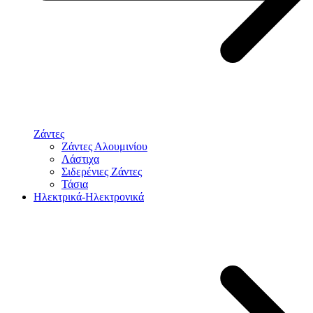
Ζάντες
Ζάντες Αλουμινίου
Λάστιχα
Σιδερένιες Ζάντες
Τάσια
Ηλεκτρικά-Ηλεκτρονικά