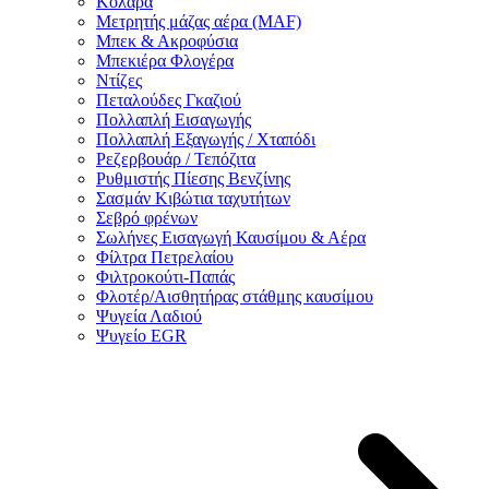
Κολάρα
Μετρητής μάζας αέρα (MAF)
Μπεκ & Ακροφύσια
Μπεκιέρα Φλογέρα
Ντίζες
Πεταλούδες Γκαζιού
Πολλαπλή Εισαγωγής
Πολλαπλή Εξαγωγής / Χταπόδι
Ρεζερβουάρ / Τεπόζιτα
Ρυθμιστής Πίεσης Βενζίνης
Σασμάν Κιβώτια ταχυτήτων
Σεβρό φρένων
Σωλήνες Εισαγωγή Καυσίμου & Αέρα
Φίλτρα Πετρελαίου
Φιλτροκούτι-Παπάς
Φλοτέρ/Αισθητήρας στάθμης καυσίμου
Ψυγεία Λαδιού
Ψυγείο EGR