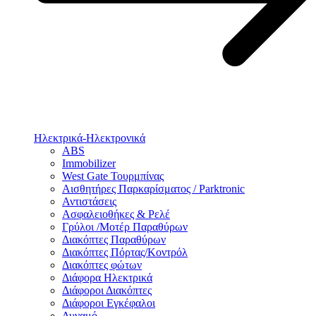
Ηλεκτρικά-Ηλεκτρονικά
ABS
Immobilizer
West Gate Τουρμπίνας
Αισθητήρες Παρκαρίσματος / Parktronic
Αντιστάσεις
Ασφαλειοθήκες & Ρελέ
Γρύλοι /Μοτέρ Παραθύρων
Διακόπτες Παραθύρων
Διακόπτες Πόρτας/Κοντρόλ
Διακόπτες φώτων
Διάφορα Ηλεκτρικά
Διάφοροι Διακόπτες
Διάφοροι Εγκέφαλοι
Δυναμό