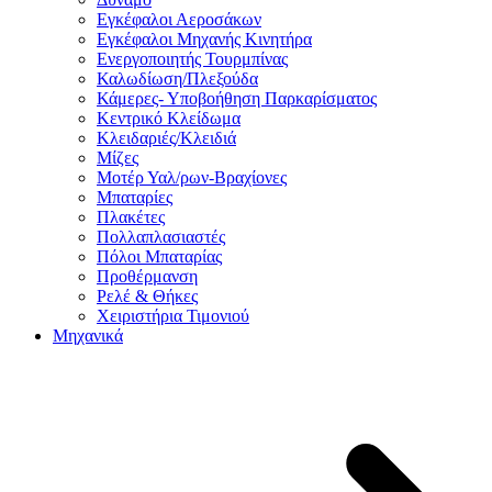
Εγκέφαλοι Αεροσάκων
Εγκέφαλοι Μηχανής Κινητήρα
Ενεργοποιητής Τουρμπίνας
Καλωδίωση/Πλεξούδα
Κάμερες- Υποβοήθηση Παρκαρίσματος
Κεντρικό Κλείδωμα
Κλειδαριές/Κλειδιά
Μίζες
Μοτέρ Υαλ/ρων-Βραχίονες
Μπαταρίες
Πλακέτες
Πολλαπλασιαστές
Πόλοι Μπαταρίας
Προθέρμανση
Ρελέ & Θήκες
Χειριστήρια Τιμονιού
Μηχανικά