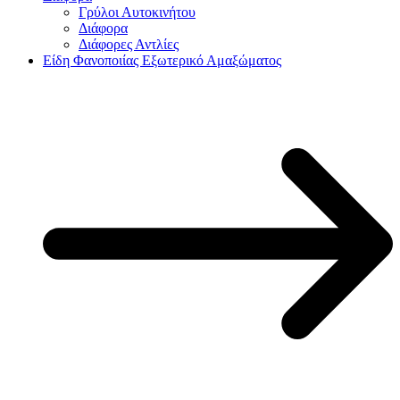
Γρύλοι Αυτοκινήτου
Διάφορα
Διάφορες Αντλίες
Είδη Φανοποιίας Εξωτερικό Αμαξώματος