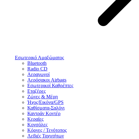
Εσωτερικό Αμαξώματος
Bluetooth
Radio CD
Αεραγωγοί
Αερόσακοι Airbags
Εσωτερικοί Καθρέπτες
Εταζέρες
Ζώνες & Μέρη
Ήχος/Εικόνα/GPS
Καθίσματα-Σαλόνι
Καντράν Κοντέρ
Κεραίες
Κονσόλες
Κόρνες / Τενότοπος
Λεβιές Ταχυτήτων