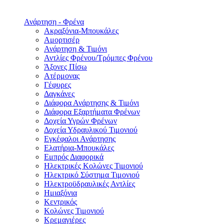
Ανάρτηση - Φρένα
Ακραξόνια-Μπουκάλες
Αμορτισέρ
Ανάρτηση & Τιμόνι
Αντλίες Φρένου/Τρόμπες Φρένου
Άξονες Πίσω
Ατέρμονας
Γέφυρες
Δαγκάνες
Διάφορα Ανάρτησης & Τιμόνι
Διάφορα Εξαρτήματα Φρένων
Δοχεία Υγρών Φρένων
Δοχεία Υδραυλικού Τιμονιού
Εγκέφαλοι Ανάρτησης
Ελατήρια-Μπουκάλες
Εμπρός Διαφορικά
Ηλεκτρικές Κολώνες Τιμονιού
Ηλεκτρικό Σύστημα Τιμονιού
Ηλεκτροϋδραυλικές Αντλίες
Ημιαξόνια
Κεντρικός
Κολώνες Τιμονιού
Κρεμαγιέρες