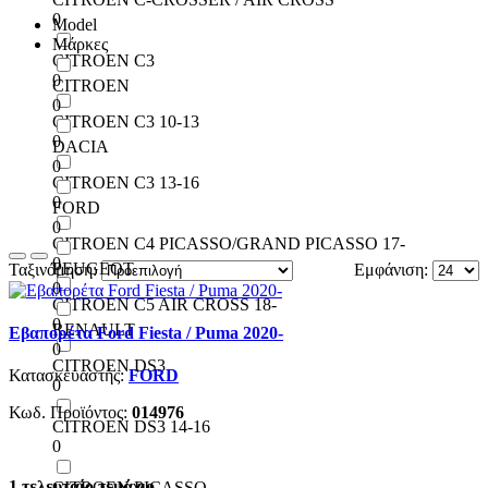
0
Model
Μάρκες
CITROEN C3
0
CITROEN
0
CITROEN C3 10-13
0
DACIA
0
CITROEN C3 13-16
0
FORD
0
CITROEN C4 PICASSO/GRAND PICASSO 17-
0
PEUGEOT
Ταξινόμηση:
Εμφάνιση:
0
CITROEN C5 AIR CROSS 18-
0
RENAULT
Εβαπορέτα Ford Fiesta / Puma 2020-
0
CITROEN DS3
Κατασκευαστής:
FORD
0
Κωδ. Προϊόντος:
014976
CITROEN DS3 14-16
0
1 τελευταίο τεμάχιο
CITROEN PICASSO