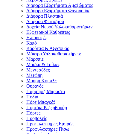
Διάφορα Εξαρτήματα Αμαξώματος
Διάφορα Εξαρτήματα Φανοποιίας
Διάφορα Πλαστικά
Διάφορα Φωτισμού
Δοχεία Νερού Υαλοκαθαριστήρων
Εξωτερικοί Καθρέπτες
Ηλιοροφές
Καπό
Καρότσα & Αξεσουάρ
Μάκτρα Υαλοκαθαριστήρων
Μαρσπίε
Μάσκα & Γρίλιες
Μεντεσέδες
Μετώπη
Μούρη Κομπλέ
Ουρανός
Παρμπρίζ Μπροστά
Ποδιά
Πόρτ Μπαγκάζ
Πορτάκι Ρεζερβουάρ
Πόρτες
Προβολείς
Προφυλακτήρες Εμπρός
Προφυλακτήρες Πίσω