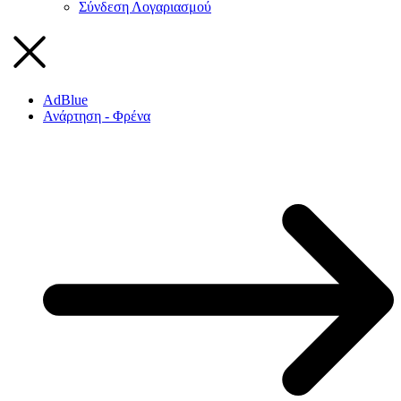
Σύνδεση Λογαριασμού
AdBlue
Ανάρτηση - Φρένα