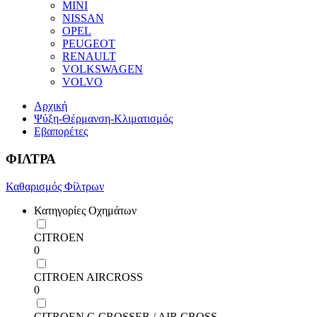
MINI
NISSAN
OPEL
PEUGEOT
RENAULT
VOLKSWAGEN
VOLVO
Αρχική
Ψύξη-Θέρμανση-Κλιματισμός
Εβαπορέτες
ΦΙΛΤΡΑ
Καθαρισμός Φίλτρων
Κατηγορίες Οχημάτων
CITROEN
0
CITROEN AIRCROSS
0
CITROEN C-CROSSER / AIR CROSS