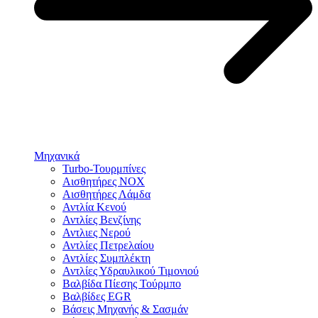
Μηχανικά
Turbo-Τουρμπίνες
Αισθητήρες NOX
Αισθητήρες Λάμδα
Αντλία Κενού
Αντλίες Βενζίνης
Αντλιες Νερού
Αντλίες Πετρελαίου
Αντλίες Συμπλέκτη
Αντλίες Υδραυλικού Τιμονιού
Βαλβίδα Πίεσης Τούρμπο
Βαλβίδες EGR
Βάσεις Μηχανής & Σασμάν