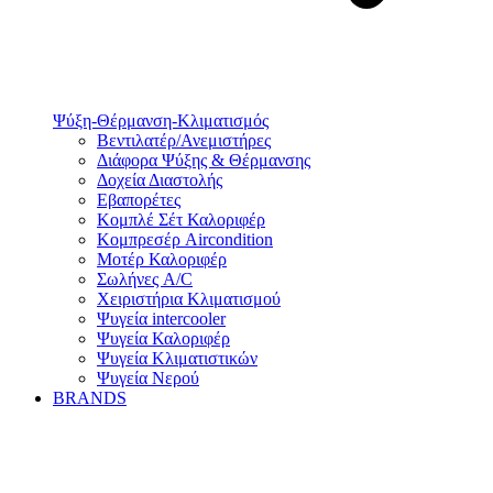
Ψύξη-Θέρμανση-Κλιματισμός
Βεντιλατέρ/Ανεμιστήρες
Διάφορα Ψύξης & Θέρμανσης
Δοχεία Διαστολής
Εβαπορέτες
Κομπλέ Σέτ Καλοριφέρ
Κομπρεσέρ Aircondition
Μοτέρ Καλοριφέρ
Σωλήνες A/C
Χειριστήρια Κλιματισμού
Ψυγεία intercooler
Ψυγεία Καλοριφέρ
Ψυγεία Κλιματιστικών
Ψυγεία Νερού
BRANDS