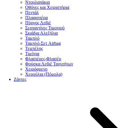
Ντουλαπάκια
Οθόνες και Χειριστήρια
Πεντάλ
Πλαφονιέρα
Πύργος Λεβιέ
Σερπαντίνες Τιμονιού
Σκιάδια Αλεξήλια
Ταμπλό
Ταμπλό-Σετ Airbag
Τεμπέλης
Τιμόνια
Φλασιέρες-Φλασέρ
Φούσκα Λεβιέ Ταχυτήτων
Χειρόφρενο
Χερούλια (Πόμολα)
Ζάντες