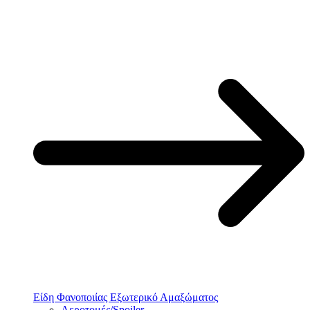
Είδη Φανοποιίας Εξωτερικό Αμαξώματος
Αεροτομές/Spoiler