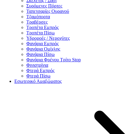
Σκελετός / Σασί
Συρόμενες Πόρτες
Ταπετσαρίες Ουρανού
Τζαμόπορτα
Τραβέρσες
Τροπέτα Εμπρός
Τροπέτα Πίσω
Υδροροές / Νεροχύτες
Φανάρια Εμπρός
Φανάρια Ομίχλης
Φανάρια Πίσω
Φανάρια Φρένου Τρίτο Stop
Φινιστρίνια
Φτερά Εμπρός
Φτερά Πίσω
Εσωτερικό Αμαξώματος