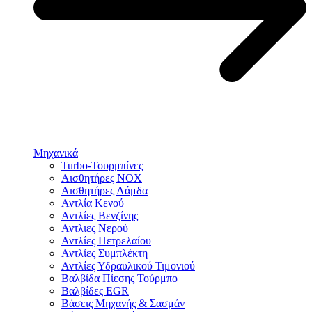
Μηχανικά
Turbo-Τουρμπίνες
Αισθητήρες NOX
Αισθητήρες Λάμδα
Αντλία Κενού
Αντλίες Βενζίνης
Αντλιες Νερού
Αντλίες Πετρελαίου
Αντλίες Συμπλέκτη
Αντλίες Υδραυλικού Τιμονιού
Βαλβίδα Πίεσης Τούρμπο
Βαλβίδες EGR
Βάσεις Μηχανής & Σασμάν