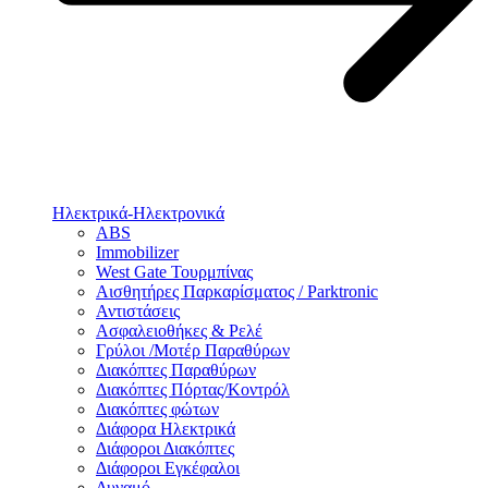
Ηλεκτρικά-Ηλεκτρονικά
ABS
Immobilizer
West Gate Τουρμπίνας
Αισθητήρες Παρκαρίσματος / Parktronic
Αντιστάσεις
Ασφαλειοθήκες & Ρελέ
Γρύλοι /Μοτέρ Παραθύρων
Διακόπτες Παραθύρων
Διακόπτες Πόρτας/Κοντρόλ
Διακόπτες φώτων
Διάφορα Ηλεκτρικά
Διάφοροι Διακόπτες
Διάφοροι Εγκέφαλοι
Δυναμό