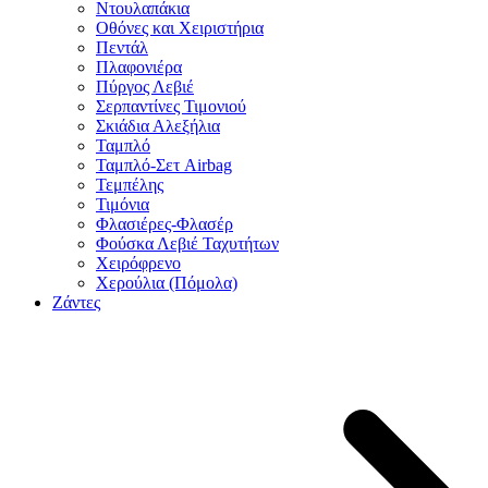
Ντουλαπάκια
Οθόνες και Χειριστήρια
Πεντάλ
Πλαφονιέρα
Πύργος Λεβιέ
Σερπαντίνες Τιμονιού
Σκιάδια Αλεξήλια
Ταμπλό
Ταμπλό-Σετ Airbag
Τεμπέλης
Τιμόνια
Φλασιέρες-Φλασέρ
Φούσκα Λεβιέ Ταχυτήτων
Χειρόφρενο
Χερούλια (Πόμολα)
Ζάντες