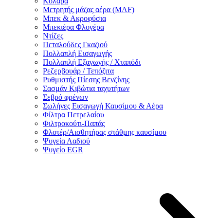
Κολάρα
Μετρητής μάζας αέρα (MAF)
Μπεκ & Ακροφύσια
Μπεκιέρα Φλογέρα
Ντίζες
Πεταλούδες Γκαζιού
Πολλαπλή Εισαγωγής
Πολλαπλή Εξαγωγής / Χταπόδι
Ρεζερβουάρ / Τεπόζιτα
Ρυθμιστής Πίεσης Βενζίνης
Σασμάν Κιβώτια ταχυτήτων
Σεβρό φρένων
Σωλήνες Εισαγωγή Καυσίμου & Αέρα
Φίλτρα Πετρελαίου
Φιλτροκούτι-Παπάς
Φλοτέρ/Αισθητήρας στάθμης καυσίμου
Ψυγεία Λαδιού
Ψυγείο EGR