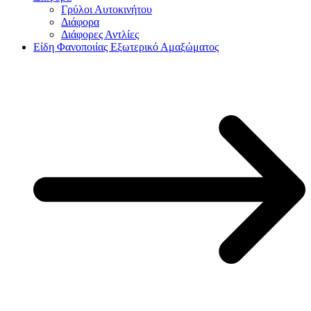
Γρύλοι Αυτοκινήτου
Διάφορα
Διάφορες Αντλίες
Είδη Φανοποιίας Εξωτερικό Αμαξώματος