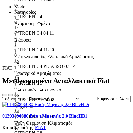
0
Model
Κατηγορίες
CITROEN C4
0
Ανάρτηση - Φρένα
21
CITROEN C4 04-11
0
Διάφορα
2
CITROEN C4 11-20
0
Είδη Φανοποιίας Εξωτερικό Αμαξώματος
42
CITROEN C4 PICASSO 07-14
FIAT
0
Εσωτερικό Αμαξώματος
40
Μεταχειρισμένα Ανταλλακτικά Fiat
CITROEN C5
0
Ηλεκτρικά-Ηλεκτρονικά
66
Ταξινόμηση:
Εμφάνιση:
CITROEN C5 04-08
0
Μηχανικά
44
01393896080 Βάση Μηχανής 2,0 BlueHDi
CITROEN C5 08-16
0
Ψύξη-Θέρμανση-Κλιματισμός
Κατασκευαστής:
FIAT
17
CITROEN C8