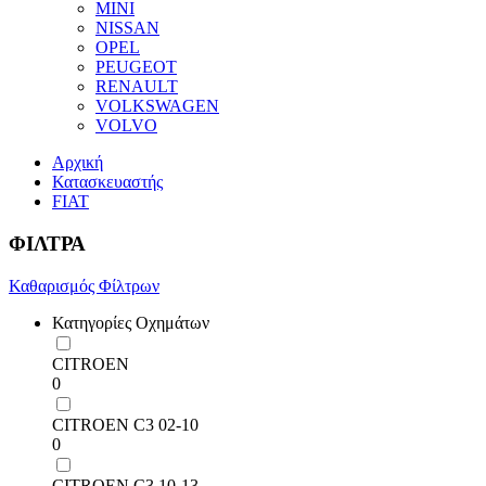
MINI
NISSAN
OPEL
PEUGEOT
RENAULT
VOLKSWAGEN
VOLVO
Αρχική
Κατασκευαστής
FIAT
ΦΙΛΤΡΑ
Καθαρισμός Φίλτρων
Κατηγορίες Οχημάτων
CITROEN
0
CITROEN C3 02-10
0
CITROEN C3 10-13