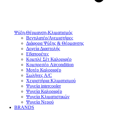
Ψύξη-Θέρμανση-Κλιματισμός
Βεντιλατέρ/Ανεμιστήρες
Διάφορα Ψύξης & Θέρμανσης
Δοχεία Διαστολής
Εβαπορέτες
Κομπλέ Σέτ Καλοριφέρ
Κομπρεσέρ Aircondition
Μοτέρ Καλοριφέρ
Σωλήνες A/C
Χειριστήρια Κλιματισμού
Ψυγεία intercooler
Ψυγεία Καλοριφέρ
Ψυγεία Κλιματιστικών
Ψυγεία Νερού
BRANDS