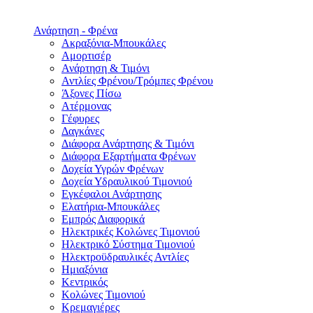
Ανάρτηση - Φρένα
Ακραξόνια-Μπουκάλες
Αμορτισέρ
Ανάρτηση & Τιμόνι
Αντλίες Φρένου/Τρόμπες Φρένου
Άξονες Πίσω
Ατέρμονας
Γέφυρες
Δαγκάνες
Διάφορα Ανάρτησης & Τιμόνι
Διάφορα Εξαρτήματα Φρένων
Δοχεία Υγρών Φρένων
Δοχεία Υδραυλικού Τιμονιού
Εγκέφαλοι Ανάρτησης
Ελατήρια-Μπουκάλες
Εμπρός Διαφορικά
Ηλεκτρικές Κολώνες Τιμονιού
Ηλεκτρικό Σύστημα Τιμονιού
Ηλεκτροϋδραυλικές Αντλίες
Ημιαξόνια
Κεντρικός
Κολώνες Τιμονιού
Κρεμαγιέρες