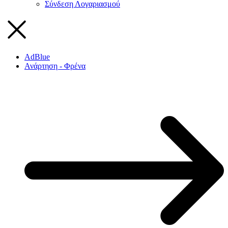
Σύνδεση Λογαριασμού
AdBlue
Ανάρτηση - Φρένα