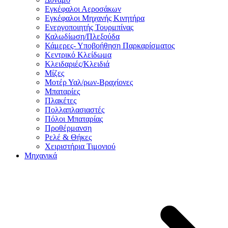
Εγκέφαλοι Αεροσάκων
Εγκέφαλοι Μηχανής Κινητήρα
Ενεργοποιητής Τουρμπίνας
Καλωδίωση/Πλεξούδα
Κάμερες- Υποβοήθηση Παρκαρίσματος
Κεντρικό Κλείδωμα
Κλειδαριές/Κλειδιά
Μίζες
Μοτέρ Υαλ/ρων-Βραχίονες
Μπαταρίες
Πλακέτες
Πολλαπλασιαστές
Πόλοι Μπαταρίας
Προθέρμανση
Ρελέ & Θήκες
Χειριστήρια Τιμονιού
Μηχανικά