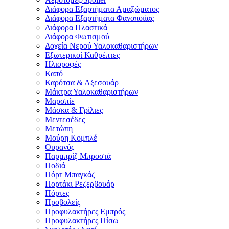
Διάφορα Εξαρτήματα Αμαξώματος
Διάφορα Εξαρτήματα Φανοποιίας
Διάφορα Πλαστικά
Διάφορα Φωτισμού
Δοχεία Νερού Υαλοκαθαριστήρων
Εξωτερικοί Καθρέπτες
Ηλιοροφές
Καπό
Καρότσα & Αξεσουάρ
Μάκτρα Υαλοκαθαριστήρων
Μαρσπίε
Μάσκα & Γρίλιες
Μεντεσέδες
Μετώπη
Μούρη Κομπλέ
Ουρανός
Παρμπρίζ Μπροστά
Ποδιά
Πόρτ Μπαγκάζ
Πορτάκι Ρεζερβουάρ
Πόρτες
Προβολείς
Προφυλακτήρες Εμπρός
Προφυλακτήρες Πίσω