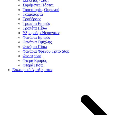
Σκελετός / Σασί
Συρόμενες Πόρτες
Ταπετσαρίες Ουρανού
Τζαμόπορτα
Τραβέρσες
Τροπέτα Εμπρός
Τροπέτα Πίσω
Υδροροές / Νεροχύτες
Φανάρια Εμπρός
Φανάρια Ομίχλης
Φανάρια Πίσω
Φανάρια Φρένου Τρίτο Stop
Φινιστρίνια
Φτερά Εμπρός
Φτερά Πίσω
Εσωτερικό Αμαξώματος