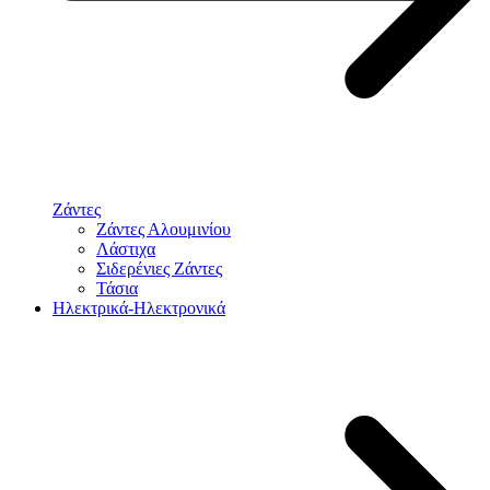
Ζάντες
Ζάντες Αλουμινίου
Λάστιχα
Σιδερένιες Ζάντες
Τάσια
Ηλεκτρικά-Ηλεκτρονικά