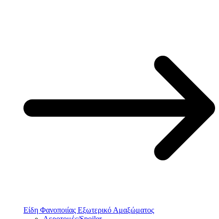
Είδη Φανοποιίας Εξωτερικό Αμαξώματος
Αεροτομές/Spoiler