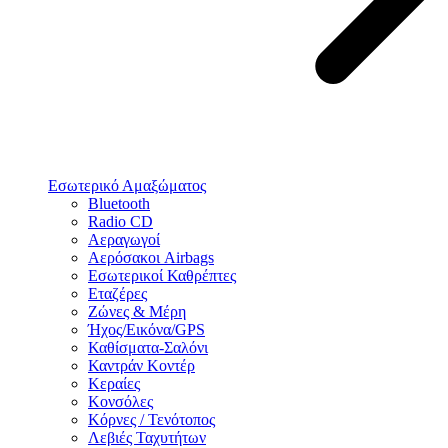
Εσωτερικό Αμαξώματος
Bluetooth
Radio CD
Αεραγωγοί
Αερόσακοι Airbags
Εσωτερικοί Καθρέπτες
Εταζέρες
Ζώνες & Μέρη
Ήχος/Εικόνα/GPS
Καθίσματα-Σαλόνι
Καντράν Κοντέρ
Κεραίες
Κονσόλες
Κόρνες / Τενότοπος
Λεβιές Ταχυτήτων