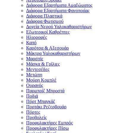
Διάφορα Εξαρτήματα Αμαξώματος
Διάφορα Εξαρτήματα Φανοποιίας
Διάφορα Πλαστικά
Διάφορα Φωτισμού
Δοχεία Νερού Υαλοκαθαριστήρων
Εξωτερικοί Καθρέπτες
Ηλιοροφές
Καπό
Καρότσα & Αξεσουάρ
Μάκτρα Υαλοκαθαριστήρων
Μαρσπίε
Μάσκα & Γρίλιες
Μεντεσέδες
Μετώπη
Μούρη Κομπλέ
Ουρανός
Παρμπρίζ Μπροστά
Ποδιά
Πόρτ Μπαγκάζ
Πορτάκι Ρεζερβουάρ
Πόρτες
Προβολείς
Προφυλακτήρες Εμπρός
Προφυλακτήρες Πίσω