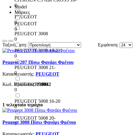
0
Model
Μάρκες
PEUGEOT
0
PEUGEOT
0
PEUGEOT 3008
0
Ταξινόμηση:
Εμφάνιση:
PEUGEOT 3008 19-21
0
Peugeot 207 Πίσω Φανάρι Φρένου
PEUGEOT 3008 21-
0
Κατασκευαστής:
PEUGEOT
PEUGEOT 5008
Κωδ. Προϊόντος:
018042
0
PEUGEOT 5008 16-20
1 τελευταίο τεμάχιο
0
PEUGEOT 5008 20-
Peugeot 3008 Πίσω Φανάρι Φρένου
0
Κατασκευαστής:
PEUGEOT