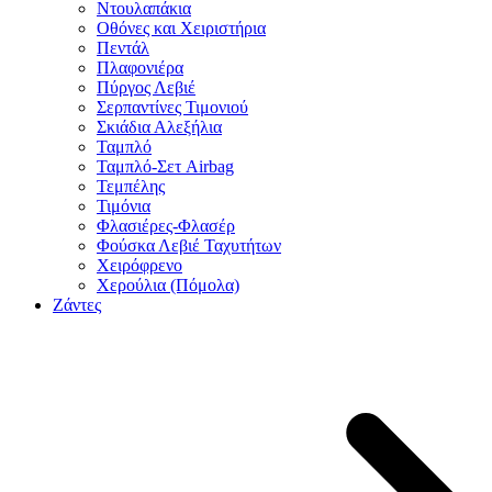
Ντουλαπάκια
Οθόνες και Χειριστήρια
Πεντάλ
Πλαφονιέρα
Πύργος Λεβιέ
Σερπαντίνες Τιμονιού
Σκιάδια Αλεξήλια
Ταμπλό
Ταμπλό-Σετ Airbag
Τεμπέλης
Τιμόνια
Φλασιέρες-Φλασέρ
Φούσκα Λεβιέ Ταχυτήτων
Χειρόφρενο
Χερούλια (Πόμολα)
Ζάντες