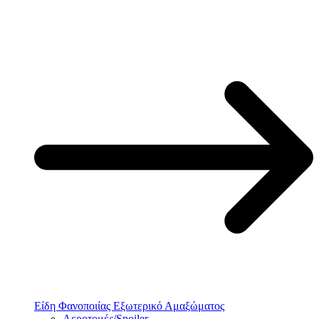
Είδη Φανοποιίας Εξωτερικό Αμαξώματος
Αεροτομές/Spoiler