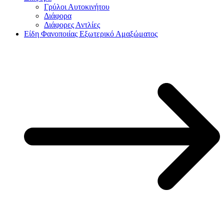
Γρύλοι Αυτοκινήτου
Διάφορα
Διάφορες Αντλίες
Είδη Φανοποιίας Εξωτερικό Αμαξώματος