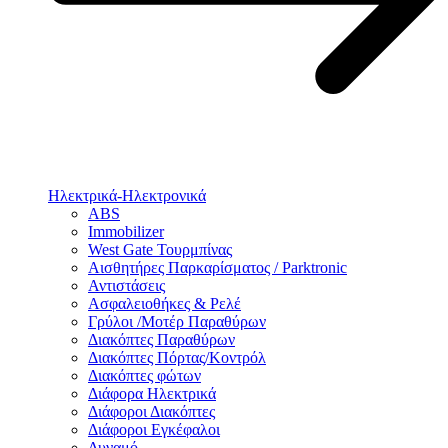
Ηλεκτρικά-Ηλεκτρονικά
ABS
Immobilizer
West Gate Τουρμπίνας
Αισθητήρες Παρκαρίσματος / Parktronic
Αντιστάσεις
Ασφαλειοθήκες & Ρελέ
Γρύλοι /Μοτέρ Παραθύρων
Διακόπτες Παραθύρων
Διακόπτες Πόρτας/Κοντρόλ
Διακόπτες φώτων
Διάφορα Ηλεκτρικά
Διάφοροι Διακόπτες
Διάφοροι Εγκέφαλοι
Δυναμό