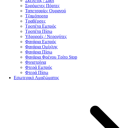
Σκελετός / Σασί
Συρόμενες Πόρτες
Ταπετσαρίες Ουρανού
Τζαμόπορτα
Τραβέρσες
Τροπέτα Εμπρός
Τροπέτα Πίσω
Υδροροές / Νεροχύτες
Φανάρια Εμπρός
Φανάρια Ομίχλης
Φανάρια Πίσω
Φανάρια Φρένου Τρίτο Stop
Φινιστρίνια
Φτερά Εμπρός
Φτερά Πίσω
Εσωτερικό Αμαξώματος