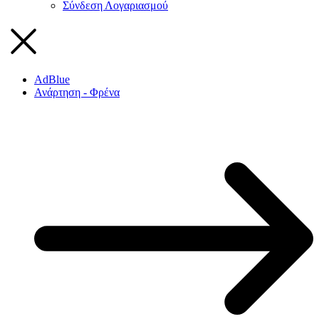
Σύνδεση Λογαριασμού
AdBlue
Ανάρτηση - Φρένα