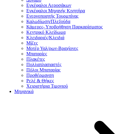
Εγκέφαλοι Αεροσάκων
Εγκέφαλοι Μηχανής Κινητήρα
Ενεργοποιητής Τουρμπίνας
Καλωδίωση/Πλεξούδα
Κάμερες- Υποβοήθηση Παρκαρίσματος
Κεντρικό Κλείδωμα
Κλειδαριές/Κλειδιά
Μίζες
Μοτέρ Υαλ/ρων-Βραχίονες
Μπαταρίες
Πλακέτες
Πολλαπλασιαστές
Πόλοι Μπαταρίας
Προθέρμανση
Ρελέ & Θήκες
Χειριστήρια Τιμονιού
Μηχανικά