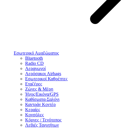
Εσωτερικό Αμαξώματος
Bluetooth
Radio CD
Αεραγωγοί
Αερόσακοι Airbags
Εσωτερικοί Καθρέπτες
Εταζέρες
Ζώνες & Μέρη
Ήχος/Εικόνα/GPS
Καθίσματα-Σαλόνι
Καντράν Κοντέρ
Κεραίες
Κονσόλες
Κόρνες / Τενότοπος
Λεβιές Ταχυτήτων