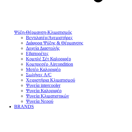
Ψύξη-Θέρμανση-Κλιματισμός
Βεντιλατέρ/Ανεμιστήρες
Διάφορα Ψύξης & Θέρμανσης
Δοχεία Διαστολής
Εβαπορέτες
Κομπλέ Σέτ Καλοριφέρ
Κομπρεσέρ Aircondition
Μοτέρ Καλοριφέρ
Σωλήνες A/C
Χειριστήρια Κλιματισμού
Ψυγεία intercooler
Ψυγεία Καλοριφέρ
Ψυγεία Κλιματιστικών
Ψυγεία Νερού
BRANDS