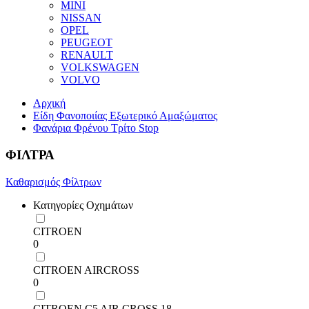
MINI
NISSAN
OPEL
PEUGEOT
RENAULT
VOLKSWAGEN
VOLVO
Αρχική
Είδη Φανοποιίας Εξωτερικό Αμαξώματος
Φανάρια Φρένου Τρίτο Stop
ΦΙΛΤΡΑ
Καθαρισμός Φίλτρων
Κατηγορίες Οχημάτων
CITROEN
0
CITROEN AIRCROSS
0
CITROEN C5 AIR CROSS 18-