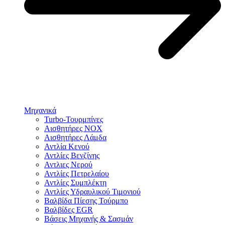
Μηχανικά
Turbo-Τουρμπίνες
Αισθητήρες NOX
Αισθητήρες Λάμδα
Αντλία Κενού
Αντλίες Βενζίνης
Αντλιες Νερού
Αντλίες Πετρελαίου
Αντλίες Συμπλέκτη
Αντλίες Υδραυλικού Τιμονιού
Βαλβίδα Πίεσης Τούρμπο
Βαλβίδες EGR
Βάσεις Μηχανής & Σασμάν