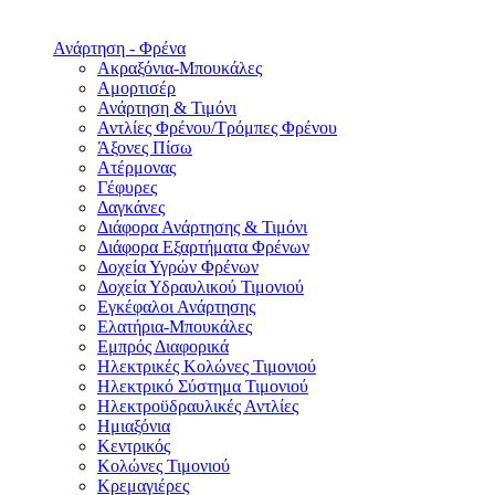
Ανάρτηση - Φρένα
Ακραξόνια-Μπουκάλες
Αμορτισέρ
Ανάρτηση & Τιμόνι
Αντλίες Φρένου/Τρόμπες Φρένου
Άξονες Πίσω
Ατέρμονας
Γέφυρες
Δαγκάνες
Διάφορα Ανάρτησης & Τιμόνι
Διάφορα Εξαρτήματα Φρένων
Δοχεία Υγρών Φρένων
Δοχεία Υδραυλικού Τιμονιού
Εγκέφαλοι Ανάρτησης
Ελατήρια-Μπουκάλες
Εμπρός Διαφορικά
Ηλεκτρικές Κολώνες Τιμονιού
Ηλεκτρικό Σύστημα Τιμονιού
Ηλεκτροϋδραυλικές Αντλίες
Ημιαξόνια
Κεντρικός
Κολώνες Τιμονιού
Κρεμαγιέρες