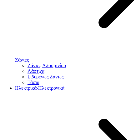
Ζάντες
Ζάντες Αλουμινίου
Λάστιχα
Σιδερένιες Ζάντες
Τάσια
Ηλεκτρικά-Ηλεκτρονικά