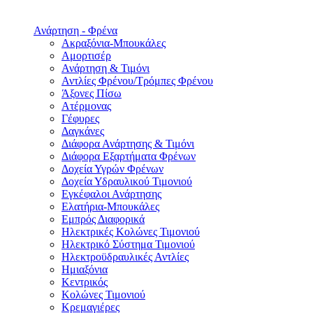
Ανάρτηση - Φρένα
Ακραξόνια-Μπουκάλες
Αμορτισέρ
Ανάρτηση & Τιμόνι
Αντλίες Φρένου/Τρόμπες Φρένου
Άξονες Πίσω
Ατέρμονας
Γέφυρες
Δαγκάνες
Διάφορα Ανάρτησης & Τιμόνι
Διάφορα Εξαρτήματα Φρένων
Δοχεία Υγρών Φρένων
Δοχεία Υδραυλικού Τιμονιού
Εγκέφαλοι Ανάρτησης
Ελατήρια-Μπουκάλες
Εμπρός Διαφορικά
Ηλεκτρικές Κολώνες Τιμονιού
Ηλεκτρικό Σύστημα Τιμονιού
Ηλεκτροϋδραυλικές Αντλίες
Ημιαξόνια
Κεντρικός
Κολώνες Τιμονιού
Κρεμαγιέρες