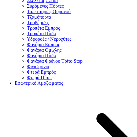
Σκελετός / Σασί
Συρόμενες Πόρτες
Ταπετσαρίες Ουρανού
Τζαμόπορτα
Τραβέρσες
Τροπέτα Εμπρός
Τροπέτα Πίσω
Υδροροές / Νεροχύτες
Φανάρια Εμπρός
Φανάρια Ομίχλης
Φανάρια Πίσω
Φανάρια Φρένου Τρίτο Stop
Φινιστρίνια
Φτερά Εμπρός
Φτερά Πίσω
Εσωτερικό Αμαξώματος