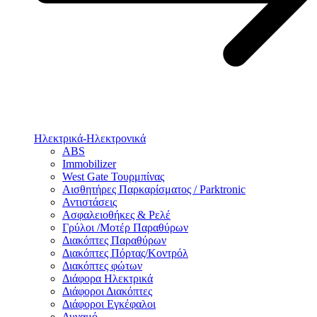
Ηλεκτρικά-Ηλεκτρονικά
ABS
Immobilizer
West Gate Τουρμπίνας
Αισθητήρες Παρκαρίσματος / Parktronic
Αντιστάσεις
Ασφαλειοθήκες & Ρελέ
Γρύλοι /Μοτέρ Παραθύρων
Διακόπτες Παραθύρων
Διακόπτες Πόρτας/Κοντρόλ
Διακόπτες φώτων
Διάφορα Ηλεκτρικά
Διάφοροι Διακόπτες
Διάφοροι Εγκέφαλοι
Δυναμό