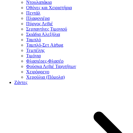
Ντουλαπάκια
Οθόνες και Χειριστήρια
Πεντάλ
Πλαφονιέρα
Πύργος Λεβιέ
Σερπαντίνες Τιμονιού
Σκιάδια Αλεξήλια
Ταμπλό
Ταμπλό-Σετ Airbag
Τεμπέλης
Τιμόνια
Φλασιέρες-Φλασέρ
Φούσκα Λεβιέ Ταχυτήτων
Χειρόφρενο
Χερούλια (Πόμολα)
Ζάντες