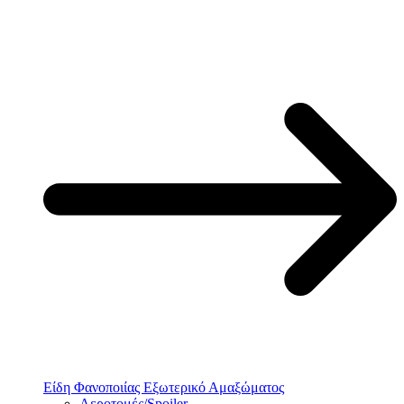
Είδη Φανοποιίας Εξωτερικό Αμαξώματος
Αεροτομές/Spoiler