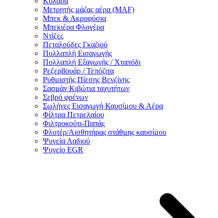
Κολάρα
Μετρητής μάζας αέρα (MAF)
Μπεκ & Ακροφύσια
Μπεκιέρα Φλογέρα
Ντίζες
Πεταλούδες Γκαζιού
Πολλαπλή Εισαγωγής
Πολλαπλή Εξαγωγής / Χταπόδι
Ρεζερβουάρ / Τεπόζιτα
Ρυθμιστής Πίεσης Βενζίνης
Σασμάν Κιβώτια ταχυτήτων
Σεβρό φρένων
Σωλήνες Εισαγωγή Καυσίμου & Αέρα
Φίλτρα Πετρελαίου
Φιλτροκούτι-Παπάς
Φλοτέρ/Αισθητήρας στάθμης καυσίμου
Ψυγεία Λαδιού
Ψυγείο EGR