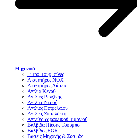
Μηχανικά
Turbo-Τουρμπίνες
Αισθητήρες NOX
Αισθητήρες Λάμδα
Αντλία Κενού
Αντλίες Βενζίνης
Αντλιες Νερού
Αντλίες Πετρελαίου
Αντλίες Συμπλέκτη
Αντλίες Υδραυλικού Τιμονιού
Βαλβίδα Πίεσης Τούρμπο
Βαλβίδες EGR
Βάσεις Μηχανής & Σασμάν