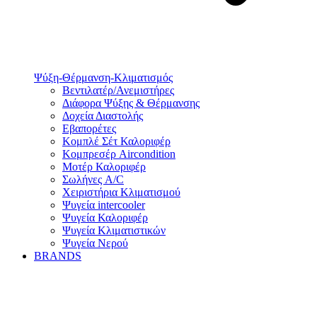
Ψύξη-Θέρμανση-Κλιματισμός
Βεντιλατέρ/Ανεμιστήρες
Διάφορα Ψύξης & Θέρμανσης
Δοχεία Διαστολής
Εβαπορέτες
Κομπλέ Σέτ Καλοριφέρ
Κομπρεσέρ Aircondition
Μοτέρ Καλοριφέρ
Σωλήνες A/C
Χειριστήρια Κλιματισμού
Ψυγεία intercooler
Ψυγεία Καλοριφέρ
Ψυγεία Κλιματιστικών
Ψυγεία Νερού
BRANDS