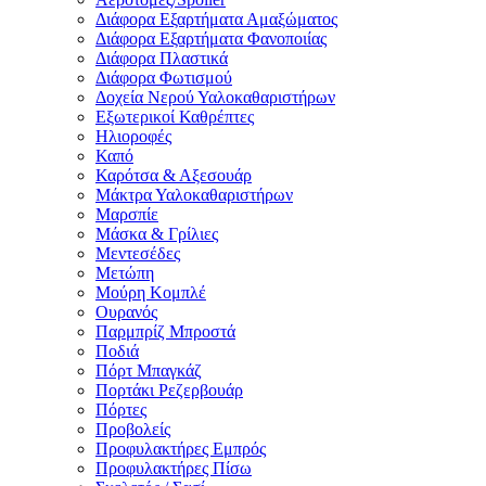
Διάφορα Εξαρτήματα Αμαξώματος
Διάφορα Εξαρτήματα Φανοποιίας
Διάφορα Πλαστικά
Διάφορα Φωτισμού
Δοχεία Νερού Υαλοκαθαριστήρων
Εξωτερικοί Καθρέπτες
Ηλιοροφές
Καπό
Καρότσα & Αξεσουάρ
Μάκτρα Υαλοκαθαριστήρων
Μαρσπίε
Μάσκα & Γρίλιες
Μεντεσέδες
Μετώπη
Μούρη Κομπλέ
Ουρανός
Παρμπρίζ Μπροστά
Ποδιά
Πόρτ Μπαγκάζ
Πορτάκι Ρεζερβουάρ
Πόρτες
Προβολείς
Προφυλακτήρες Εμπρός
Προφυλακτήρες Πίσω