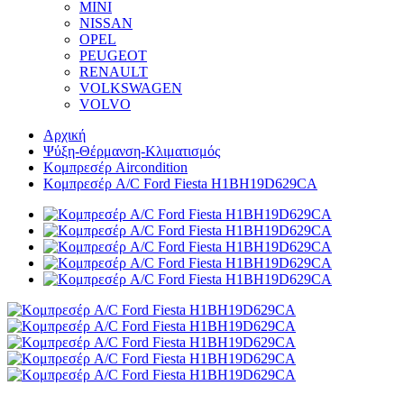
MINI
NISSAN
OPEL
PEUGEOT
RENAULT
VOLKSWAGEN
VOLVO
Αρχική
Ψύξη-Θέρμανση-Κλιματισμός
Κομπρεσέρ Aircondition
Κομπρεσέρ A/C Ford Fiesta H1BH19D629CA