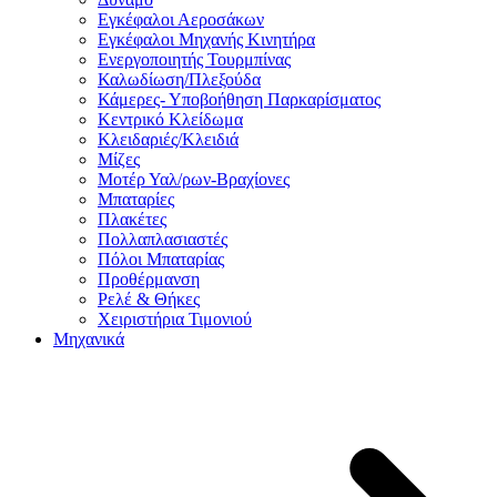
Εγκέφαλοι Αεροσάκων
Εγκέφαλοι Μηχανής Κινητήρα
Ενεργοποιητής Τουρμπίνας
Καλωδίωση/Πλεξούδα
Κάμερες- Υποβοήθηση Παρκαρίσματος
Κεντρικό Κλείδωμα
Κλειδαριές/Κλειδιά
Μίζες
Μοτέρ Υαλ/ρων-Βραχίονες
Μπαταρίες
Πλακέτες
Πολλαπλασιαστές
Πόλοι Μπαταρίας
Προθέρμανση
Ρελέ & Θήκες
Χειριστήρια Τιμονιού
Μηχανικά