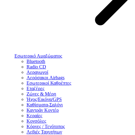
Εσωτερικό Αμαξώματος
Bluetooth
Radio CD
Αεραγωγοί
Αερόσακοι Airbags
Εσωτερικοί Καθρέπτες
Εταζέρες
Ζώνες & Μέρη
Ήχος/Εικόνα/GPS
Καθίσματα-Σαλόνι
Καντράν Κοντέρ
Κεραίες
Κονσόλες
Κόρνες / Τενότοπος
Λεβιές Ταχυτήτων