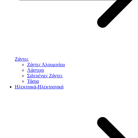
Ζάντες
Ζάντες Αλουμινίου
Λάστιχα
Σιδερένιες Ζάντες
Τάσια
Ηλεκτρικά-Ηλεκτρονικά