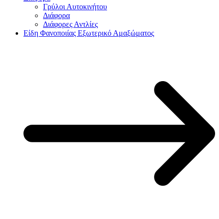
Γρύλοι Αυτοκινήτου
Διάφορα
Διάφορες Αντλίες
Είδη Φανοποιίας Εξωτερικό Αμαξώματος