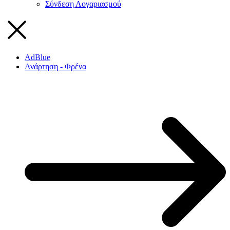
Σύνδεση Λογαριασμού
AdBlue
Ανάρτηση - Φρένα